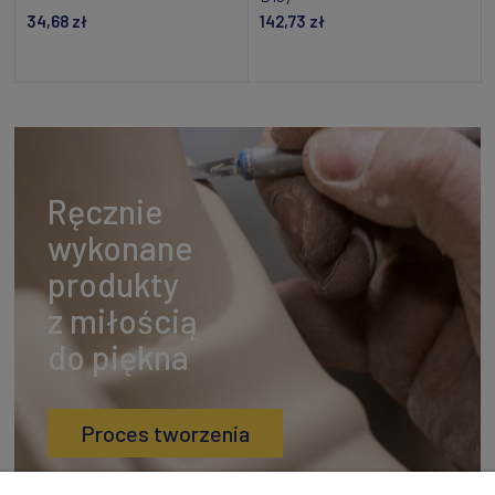
34,68 zł
142,73 zł
Dodaj do koszyka
Dodaj do koszyka
Ręcznie
wykonane
produkty
z miłością
do piękna
Proces tworzenia