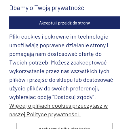
Dbamy o Twoją prywatność
Akceptuj i przejdź do strony
Pliki cookies i pokrewne im technologie
umożliwiają poprawne działanie strony i
INFORMACJE
pomagają nam dostosować ofertę do
PRODUKTY
Twoich potrzeb. Możesz zaakceptować
wykorzystanie przez nas wszystkich tych
PRODUKTY CD.
plików i przejść do sklepu lub dostosować
POZOSTAŁE
użycie plików do swoich preferencji,
wybierając opcję "Dostosuj zgody".
Więcej o plikach cookies przeczytasz w
naszej Polityce prywatności.
© 2025 ANDY Ceramika. Wszystkie prawa zastrzeżone. Projekt i