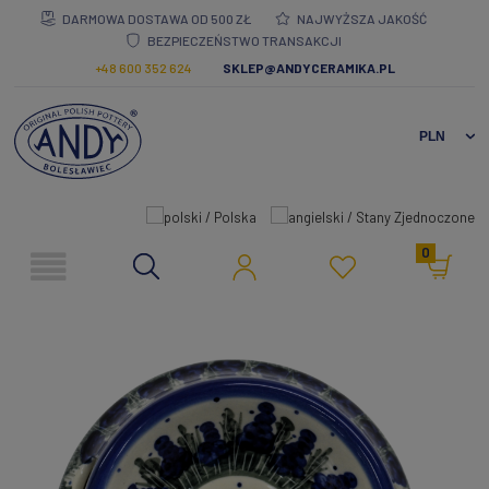
DARMOWA DOSTAWA OD 500 ZŁ
NAJWYŻSZA JAKOŚĆ
BEZPIECZEŃSTWO TRANSAKCJI
+48 600 352 624
SKLEP@ANDYCERAMIKA.PL
0