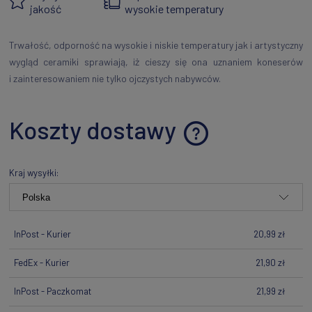
jakość
wysokie temperatury
Trwałość, odporność na wysokie i niskie temperatury jak i artystyczny
wygląd ceramiki sprawiają, iż cieszy się ona uznaniem koneserów
i zainteresowaniem nie tylko ojczystych nabywców.
Koszty dostawy
Cena nie zawiera ewentualnych kosztów płatności
Kraj wysyłki:
InPost - Kurier
20,99 zł
FedEx - Kurier
21,90 zł
InPost - Paczkomat
21,99 zł