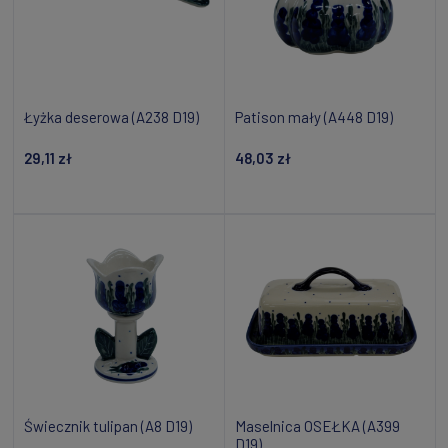
Łyżka deserowa (A238 D19)
Patison mały (A448 D19)
29,11 zł
48,03 zł
Dodaj do koszyka
Dodaj do koszyka
Świecznik tulipan (A8 D19)
Maselnica OSEŁKA (A399
D19)