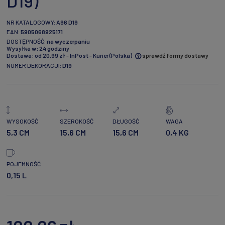
D19)
NR KATALOGOWY:
A96 D19
EAN:
5905068925171
DOSTĘPNOŚĆ:
na wyczerpaniu
Wysyłka w:
24 godziny
Dostawa:
od 20,99 zł
- InPost - Kurier
(Polska)
sprawdź formy dostawy
NUMER DEKORACJI:
D19
Cena nie zawiera ewentualnych kosztów płatności
WYSOKOŚĆ
SZEROKOŚĆ
DŁUGOŚĆ
WAGA
5,3 CM
15,6 CM
15,6 CM
0,4 KG
POJEMNOŚĆ
0,15 L