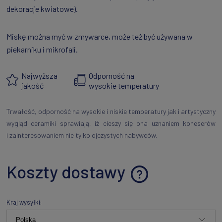
dekoracje kwiatowe).
Miskę można myć w zmywarce, może też być używana w
piekarniku i mikrofali.
Najwyższa
Odporność na
jakość
wysokie temperatury
Trwałość, odporność na wysokie i niskie temperatury jak i artystyczny
wygląd ceramiki sprawiają, iż cieszy się ona uznaniem koneserów
i zainteresowaniem nie tylko ojczystych nabywców.
Koszty dostawy
Cena nie zawiera ewentualnych kosztów płatności
Kraj wysyłki: