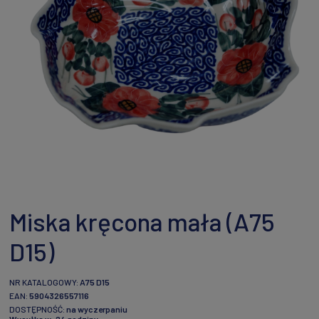
Miska kręcona mała (A75
D15)
NR KATALOGOWY:
A75 D15
EAN:
5904326557116
DOSTĘPNOŚĆ:
na wyczerpaniu
Wysyłka w:
24 godziny