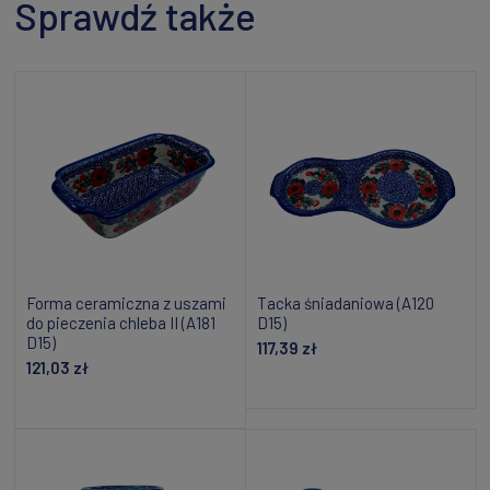
Sprawdź także
Forma ceramiczna z uszami
Tacka śniadaniowa (A120
do pieczenia chleba II (A181
D15)
D15)
117,39 zł
121,03 zł
Powiadom o dostępności
Dodaj do koszyka