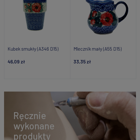
Kubek smukły (A346 D15)
Mlecznik mały (A55 D15)
46,09 zł
33,35 zł
Powiadom o dostępności
Powiadom o dostępności
Ręcznie
wykonane
produkty