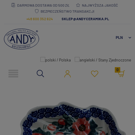
DARMOWA DOSTAWA OD 500 ZŁ
NAJWYŻSZA JAKOŚĆ
BEZPIECZEŃSTWO TRANSAKCJI
+48 600 352 624
SKLEP@ANDYCERAMIKA.PL
0