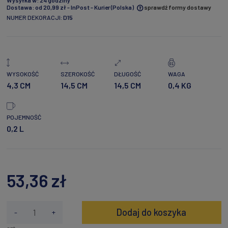
Dostawa:
od 20,99 zł
- InPost - Kurier
(Polska)
sprawdź formy dostawy
NUMER DEKORACJI:
D15
Cena nie zawiera ewentualnych kosztów płatności
WYSOKOŚĆ
SZEROKOŚĆ
DŁUGOŚĆ
WAGA
4,3 CM
14,5 CM
14,5 CM
0,4 KG
POJEMNOŚĆ
0,2 L
53,36 zł
Dodaj do koszyka
-
+