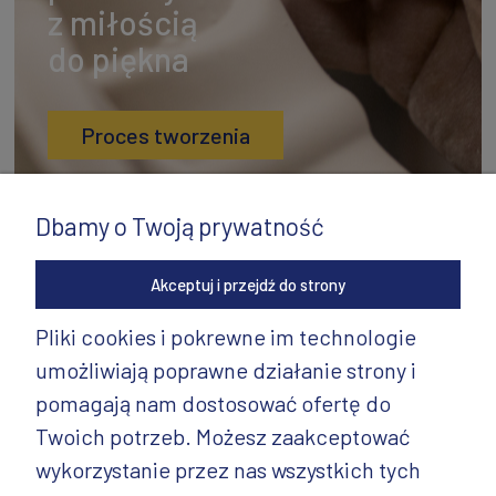
z miłością
do piękna
Proces tworzenia
Dbamy o Twoją prywatność
Akceptuj i przejdź do strony
Pliki cookies i pokrewne im technologie
umożliwiają poprawne działanie strony i
INFORMACJE
pomagają nam dostosować ofertę do
PRODUKTY
Twoich potrzeb. Możesz zaakceptować
wykorzystanie przez nas wszystkich tych
PRODUKTY CD.