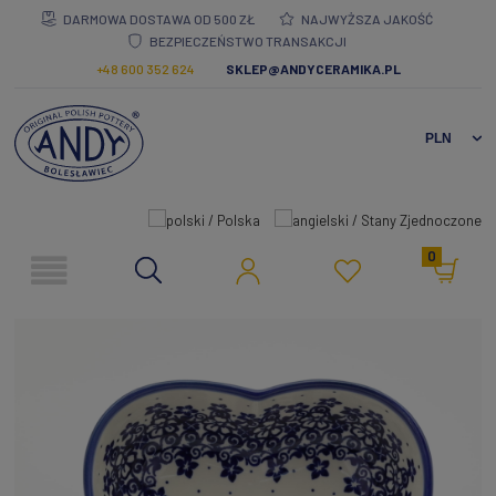
DARMOWA DOSTAWA OD 500 ZŁ
NAJWYŻSZA JAKOŚĆ
BEZPIECZEŃSTWO TRANSAKCJI
+48 600 352 624
SKLEP@ANDYCERAMIKA.PL
0