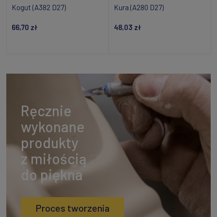
Kogut (A382 D27)
Kura (A280 D27)
66,70 zł
48,03 zł
Powiadom o dostępności
Powiadom o dostępności
Ręcznie
wykonane
produkty
z miłością
do piękna
Proces tworzenia