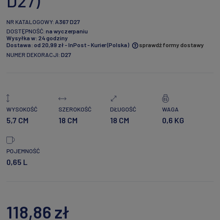
D27)
NR KATALOGOWY:
A367 D27
DOSTĘPNOŚĆ:
na wyczerpaniu
Wysyłka w:
24 godziny
Dostawa:
od 20,99 zł
- InPost - Kurier
(Polska)
sprawdź formy dostawy
NUMER DEKORACJI:
D27
Cena nie zawiera ewentualnych kosztów płatności
WYSOKOŚĆ
SZEROKOŚĆ
DŁUGOŚĆ
WAGA
5,7 CM
18 CM
18 CM
0,6 KG
POJEMNOŚĆ
0,65 L
118,86 zł