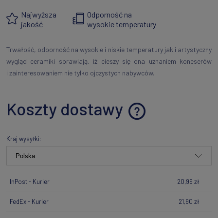
Najwyższa
Odporność na
jakość
wysokie temperatury
Trwałość, odporność na wysokie i niskie temperatury jak i artystyczny
wygląd ceramiki sprawiają, iż cieszy się ona uznaniem koneserów
i zainteresowaniem nie tylko ojczystych nabywców.
Koszty dostawy
Cena nie zawiera ewentualnych kosztów płatności
Kraj wysyłki:
InPost - Kurier
20,99 zł
FedEx - Kurier
21,90 zł