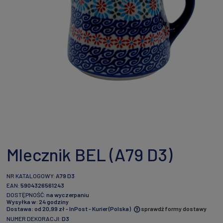
Mlecznik BEL (A79 D3)
NR KATALOGOWY:
A79 D3
EAN:
5904326561243
DOSTĘPNOŚĆ:
na wyczerpaniu
Wysyłka w:
24 godziny
Dostawa:
od 20,99 zł
- InPost - Kurier
(Polska)
sprawdź formy dostawy
NUMER DEKORACJI:
D3
Cena nie zawiera ewentualnych kosztów płatności