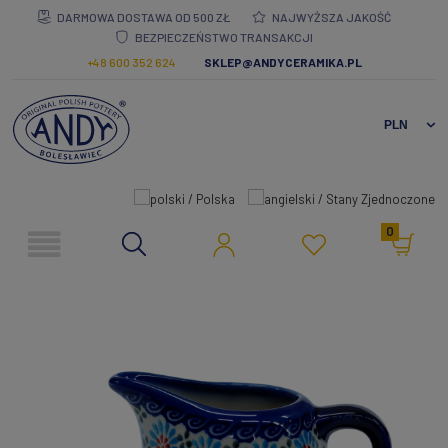
DARMOWA DOSTAWA OD 500 ZŁ
NAJWYŻSZA JAKOŚĆ
BEZPIECZEŃSTWO TRANSAKCJI
+48 600 352 624
SKLEP@ANDYCERAMIKA.PL
0