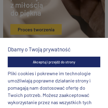
z miłością
do piękna
Proces tworzenia
Dbamy o Twoją prywatność
Akceptuj i przejdź do strony
Pliki cookies i pokrewne im technologie
umożliwiają poprawne działanie strony i
INFORMACJE
pomagają nam dostosować ofertę do
PRODUKTY
Twoich potrzeb. Możesz zaakceptować
wykorzystanie przez nas wszystkich tych
PRODUKTY CD.