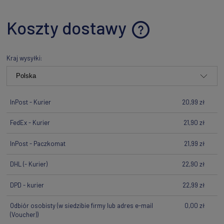
Koszty dostawy
Cena nie zawiera ewentualnych kosztów płatności
Kraj wysyłki:
InPost - Kurier
20,99 zł
FedEx - Kurier
21,90 zł
InPost - Paczkomat
21,99 zł
DHL
(- Kurier)
22,90 zł
DPD - kurier
22,99 zł
Odbiór osobisty
(w siedzibie firmy lub adres e-mail
0,00 zł
(Voucher))