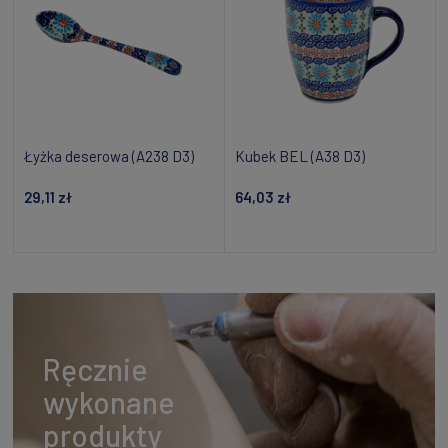
Łyżka deserowa (A238 D3)
Kubek BEL (A38 D3)
29,11 zł
64,03 zł
Powiadom o dostępności
Dodaj do koszyka
Ręcznie
wykonane
produkty