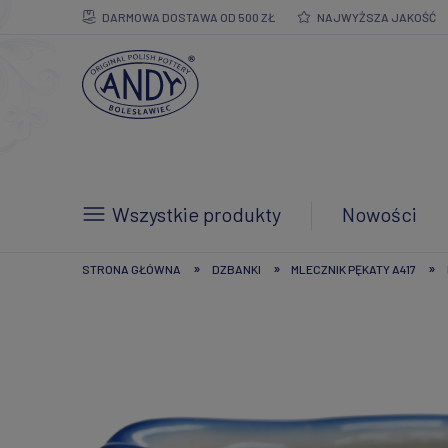
DARMOWA DOSTAWA OD 500 ZŁ
NAJWYŻSZA JAKOŚĆ
Wszystkie produkty
Nowości
»
»
»
STRONA GŁÓWNA
DZBANKI
MLECZNIK PĘKATY A417