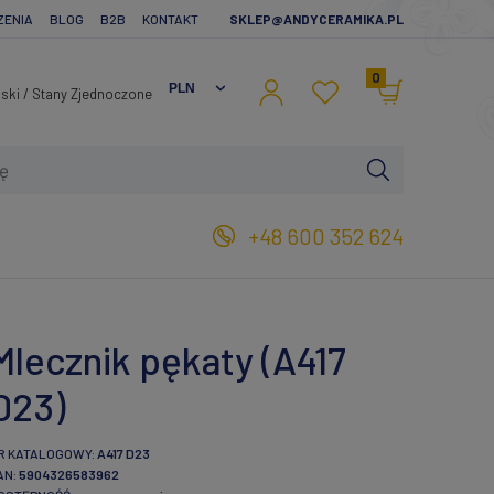
ZENIA
BLOG
B2B
KONTAKT
SKLEP@ANDYCERAMIKA.PL
0
+48 600 352 624
Mlecznik pękaty (A417
D23)
R KATALOGOWY:
A417 D23
AN:
5904326583962