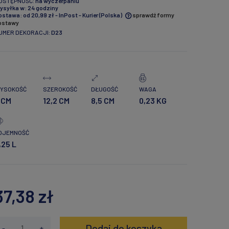
OSTĘPNOŚĆ:
na wyczerpaniu
ysyłka w:
24 godziny
ostawa:
od 20,99 zł
- InPost - Kurier
(Polska)
sprawdź formy
ostawy
UMER DEKORACJI:
D23
Cena nie zawiera ewentualnych
kosztów płatności
YSOKOŚĆ
SZEROKOŚĆ
DŁUGOŚĆ
WAGA
 CM
12,2 CM
8,5 CM
0,23 KG
OJEMNOŚĆ
,25 L
37,38 zł
Dodaj do koszyka
-
+