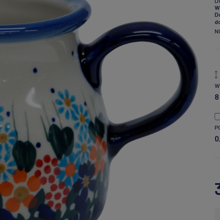
D
W
D
d
N
W
8
P
0