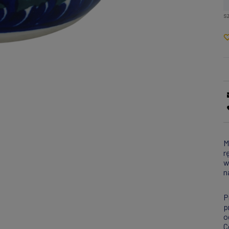
sz
M
r
w
n
P
p
o
C