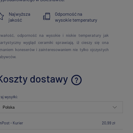
Najwyższa
Odporność na
jakość
wysokie temperatury
rwałość, odporność na wysokie i niskie temperatury jak
 artystyczny wygląd ceramiki sprawiają, iż cieszy się ona
znaniem koneserów i zainteresowaniem nie tylko ojczystych
abywców.
Koszty dostawy
Cena nie zawiera ewentualnych
raj wysyłki:
kosztów płatności
InPost - Kurier
20,99 zł