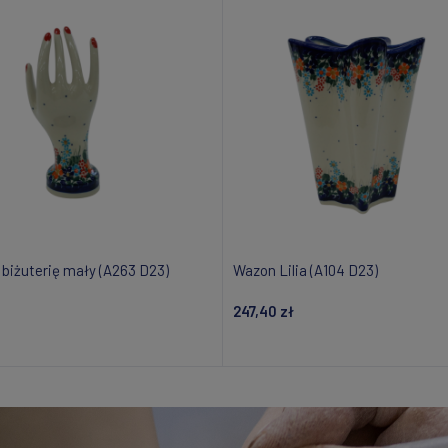
 biżuterię mały (A263 D23)
Wazon Lilia (A104 D23)
247,40 zł
Powiadom o dostępności
Powiadom o dostępnośc