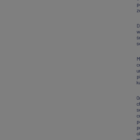
p
z
D
w
ś
s
M
c
u
p
k
O
c
s
c
p
p
w