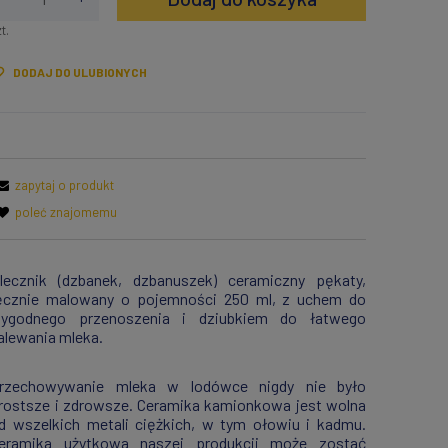
t.
DODAJ DO ULUBIONYCH
zapytaj o produkt
poleć znajomemu
lecznik (dzbanek, dzbanuszek) ceramiczny pękaty,
ęcznie malowany o pojemności 250 ml, z uchem do
ygodnego przenoszenia i dziubkiem do łatwego
alewania mleka.
rzechowywanie mleka w lodówce nigdy nie było
rostsze i zdrowsze. Ceramika kamionkowa jest wolna
d wszelkich metali ciężkich, w tym ołowiu i kadmu.
eramika użytkowa naszej produkcji może zostać