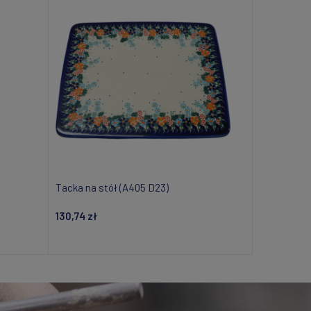
Tacka na stół (A405 D23)
130,74 zł
i
Dodaj do koszyka