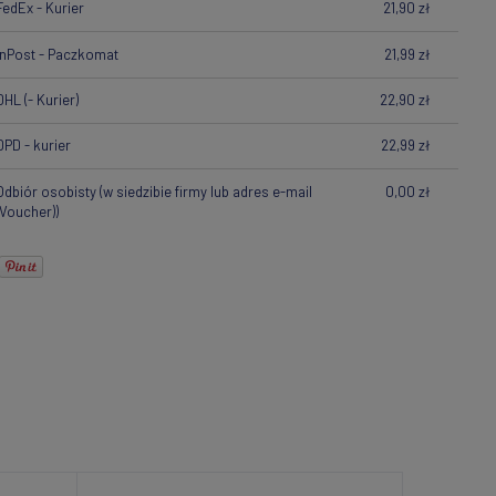
FedEx - Kurier
21,90 zł
InPost - Paczkomat
21,99 zł
DHL
(- Kurier)
22,90 zł
DPD - kurier
22,99 zł
Odbiór osobisty
(w siedzibie firmy lub adres e-mail
0,00 zł
(Voucher))