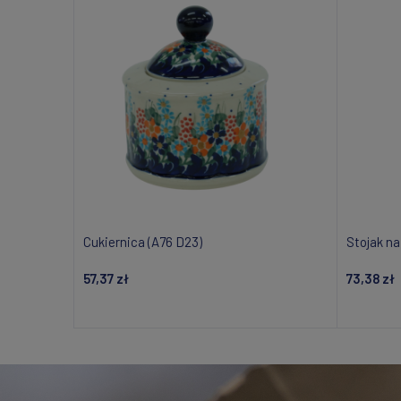
Cukiernica (A76 D23)
Stojak na
57,37 zł
73,38 zł
Powiadom o dostępności