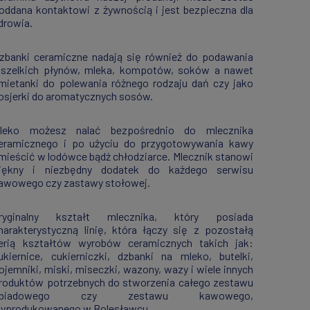
oddana kontaktowi z żywnością i jest bezpieczna dla
drowia.
zbanki ceramiczne nadają się również do podawania
szelkich płynów, mleka, kompotów, soków a nawet
mietanki do polewania różnego rodzaju dań czy jako
osjerki do aromatycznych sosów.
leko możesz nalać bezpośrednio do mlecznika
eramicznego i po użyciu do przygotowywania kawy
mieścić w lodówce bądź chłodziarce. Mlecznik stanowi
iękny i niezbędny dodatek do każdego serwisu
awowego czy zastawy stołowej.
ryginalny kształt mlecznika, który posiada
harakterystyczną linię, która łączy się z pozostałą
erią kształtów wyrobów ceramicznych takich jak:
ukiernice, cukierniczki, dzbanki na mleko, butelki,
ojemniki, miski, miseczki, wazony, wazy i wiele innych
roduktów potrzebnych do stworzenia całego zestawu
obiadowego czy zestawu kawowego,
yprodukowanego w Bolesławcu.