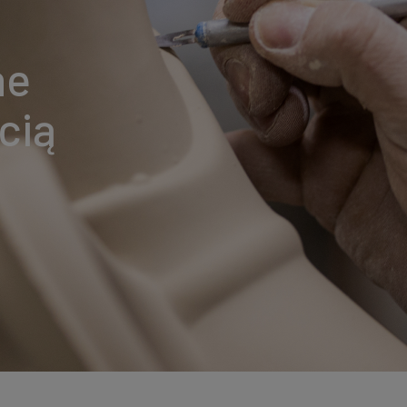
ne
cią