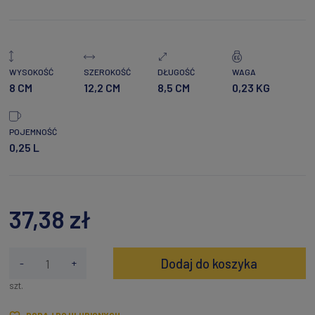
WYSOKOŚĆ
SZEROKOŚĆ
DŁUGOŚĆ
WAGA
8 CM
12,2 CM
8,5 CM
0,23 KG
POJEMNOŚĆ
0,25 L
37,38 zł
Dodaj do koszyka
-
+
szt.