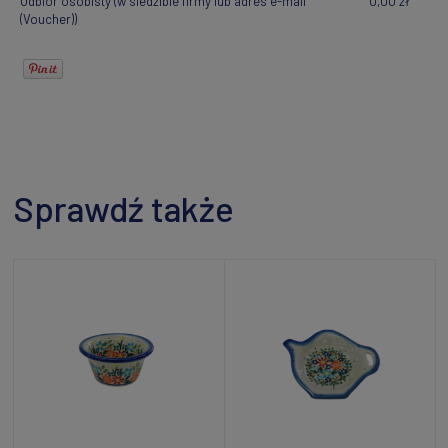
Odbiór osobisty
(w siedzibie firmy lub adres e-mail
0,00 zł
(Voucher))
Sprawdź także