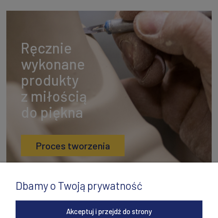
Ręcznie
wykonane
produkty
z miłością
do piękna
Proces tworzenia
Dbamy o Twoją prywatność
Akceptuj i przejdź do strony