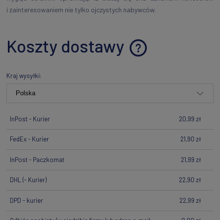
i zainteresowaniem nie tylko ojczystych nabywców.
Koszty dostawy
Cena nie zawiera ewentualnych kosztów płatności
Kraj wysyłki:
InPost - Kurier
20,99 zł
FedEx - Kurier
21,90 zł
InPost - Paczkomat
21,99 zł
DHL
(- Kurier)
22,90 zł
DPD - kurier
22,99 zł