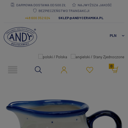
DARMOWA DOSTAWA OD 500 ZŁ
NAJWYŻSZA JAKOŚĆ
BEZPIECZEŃSTWO TRANSAKCJI
+48 600 352 624
SKLEP@ANDYCERAMIKA.PL
0