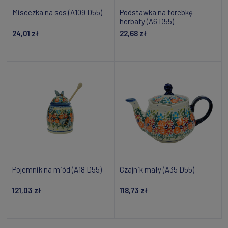
Miseczka na sos (A109 D55)
Podstawka na torebkę
herbaty (A6 D55)
24,01 zł
22,68 zł
Dodaj do koszyka
Powiadom o dostępności
Pojemnik na miód (A18 D55)
Czajnik mały (A35 D55)
121,03 zł
118,73 zł
Dodaj do koszyka
Dodaj do koszyka