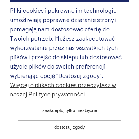
Pliki cookies i pokrewne im technologie
umożliwiają poprawne działanie strony i
INFORMACJE
pomagają nam dostosować ofertę do
PRODUKTY
Twoich potrzeb. Możesz zaakceptować
wykorzystanie przez nas wszystkich tych
PRODUKTY CD.
plików i przejść do sklepu lub dostosować
POZOSTAŁE
użycie plików do swoich preferencji,
wybierając opcję "Dostosuj zgody".
Więcej o plikach cookies przeczytasz w
naszej Polityce prywatności.
© 2025 ANDY Ceramika. Wszystkie prawa zastrzeżone. Projekt i
zaakceptuj tylko niezbędne
realizacja:
dostosuj zgody