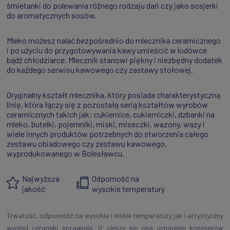
śmietanki do polewania różnego rodzaju dań czy jako sosjerki
do aromatycznych sosów.
Mleko możesz nalać bezpośrednio do mlecznika ceramicznego
i po użyciu do przygotowywania kawy umieścić w lodówce
bądź chłodziarce. Mlecznik stanowi piękny i niezbędny dodatek
do każdego serwisu kawowego czy zastawy stołowej.
Oryginalny kształt mlecznika, który posiada charakterystyczną
linię, która łączy się z pozostałą serią kształtów wyrobów
ceramicznych takich jak: cukiernice, cukierniczki, dzbanki na
mleko, butelki, pojemniki, miski, miseczki, wazony, wazy i
wiele innych produktów potrzebnych do stworzenia całego
zestawu obiadowego czy zestawu kawowego,
wyprodukowanego w Bolesławcu.
Najwyższa
Odporność na
jakość
wysokie temperatury
Trwałość, odporność na wysokie i niskie temperatury jak i artystyczny
wygląd ceramiki sprawiają, iż cieszy się ona uznaniem koneserów