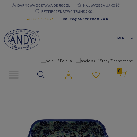
DARMOWA DOSTAWA OD 500 ZŁ
NAJWYŻSZA JAKOŚĆ
BEZPIECZEŃSTWO TRANSAKCJI
+48 600 352 624
SKLEP@ANDYCERAMIKA.PL
0