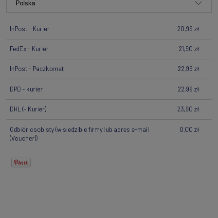
InPost - Kurier
20,99 zł
FedEx - Kurier
21,90 zł
InPost - Paczkomat
22,99 zł
DPD - kurier
22,99 zł
DHL
(- Kurier)
23,90 zł
Odbiór osobisty
(w siedzibie firmy lub adres e-mail
0,00 zł
(Voucher))