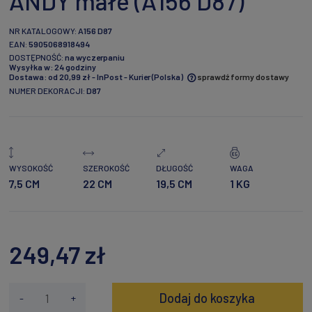
ANDY małe (A156 D87)
NR KATALOGOWY:
A156 D87
EAN:
5905068918494
DOSTĘPNOŚĆ:
na wyczerpaniu
Wysyłka w:
24 godziny
Dostawa:
od 20,99 zł
- InPost - Kurier
(Polska)
sprawdź formy dostawy
NUMER DEKORACJI:
D87
Cena nie zawiera ewentualnych kosztów płatności
WYSOKOŚĆ
SZEROKOŚĆ
DŁUGOŚĆ
WAGA
7,5 CM
22 CM
19,5 CM
1 KG
249,47 zł
Dodaj do koszyka
-
+