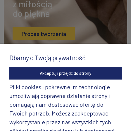
z miłością
do piękna
Proces tworzenia
Dbamy o Twoją prywatność
Akceptuj i przejdź do strony
Pliki cookies i pokrewne im technologie
umożliwiają poprawne działanie strony i
INFORMACJE
pomagają nam dostosować ofertę do
PRODUKTY
Twoich potrzeb. Możesz zaakceptować
wykorzystanie przez nas wszystkich tych
PRODUKTY CD.
plików i przejść do sklepu lub dostosować