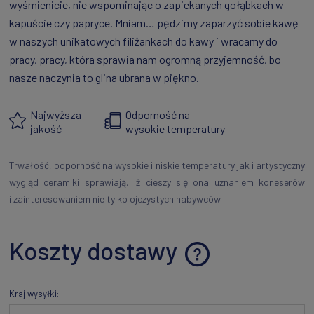
wyśmienicie, nie wspominając o zapiekanych gołąbkach w
kapuście czy papryce. Mniam… pędzimy zaparzyć sobie kawę
w naszych unikatowych filiżankach do kawy i wracamy do
pracy, pracy, która sprawia nam ogromną przyjemność, bo
nasze naczynia to glina ubrana w piękno.
Najwyższa
Odporność na
jakość
wysokie temperatury
Trwałość, odporność na wysokie i niskie temperatury jak i artystyczny
wygląd ceramiki sprawiają, iż cieszy się ona uznaniem koneserów
i zainteresowaniem nie tylko ojczystych nabywców.
Koszty dostawy
Cena nie zawiera ewentualnych kosztów płatności
Kraj wysyłki: