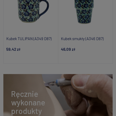
Kubek TULIPAN (A349 D87)
Kubek smukły (A346 D87)
59,42 zł
46,09 zł
Dodaj do koszyka
Dodaj do koszyka
Ręcznie
wykonane
produkty