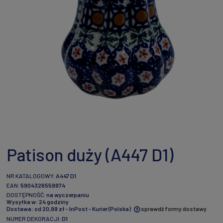
Patison duży (A447 D1)
NR KATALOGOWY:
A447 D1
EAN:
5904326559974
DOSTĘPNOŚĆ:
na wyczerpaniu
Wysyłka w:
24 godziny
Dostawa:
od 20,99 zł
- InPost - Kurier
(Polska)
sprawdź formy dostawy
NUMER DEKORACJI:
D1
Cena nie zawiera ewentualnych kosztów płatności