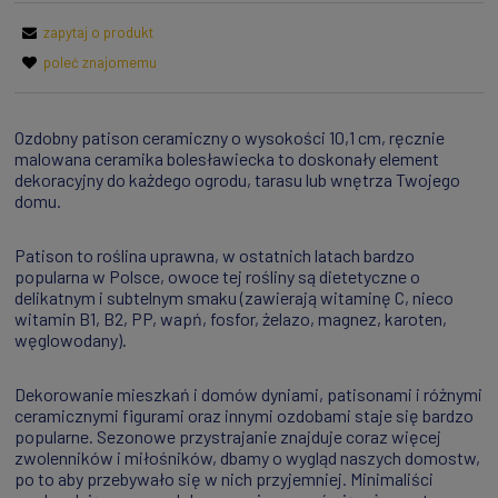
zapytaj o produkt
poleć znajomemu
Ozdobny patison ceramiczny o wysokości 10,1 cm, ręcznie
malowana ceramika bolesławiecka to doskonały element
dekoracyjny do każdego ogrodu, tarasu lub wnętrza Twojego
domu.
Patison to roślina uprawna, w ostatnich latach bardzo
popularna w Polsce, owoce tej rośliny są dietetyczne o
delikatnym i subtelnym smaku (zawierają witaminę C, nieco
witamin B1, B2, PP, wapń, fosfor, żelazo, magnez, karoten,
węglowodany).
Dekorowanie mieszkań i domów dyniami, patisonami i różnymi
ceramicznymi figurami oraz innymi ozdobami staje się bardzo
popularne. Sezonowe przystrajanie znajduje coraz więcej
zwolenników i miłośników, dbamy o wygląd naszych domostw,
po to aby przebywało się w nich przyjemniej. Minimaliści