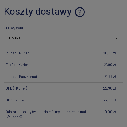
Koszty dostawy
Cena nie zawiera ewentualnych kosztów płatności
Kraj wysyłki:
InPost - Kurier
20,99 zł
FedEx - Kurier
21,90 zł
InPost - Paczkomat
21,99 zł
DHL
(- Kurier)
22,90 zł
DPD - kurier
22,99 zł
Odbiór osobisty
(w siedzibie firmy lub adres e-mail
0,00 zł
(Voucher))