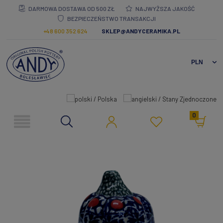
DARMOWA DOSTAWA OD 500 ZŁ
NAJWYŻSZA JAKOŚĆ
BEZPIECZEŃSTWO TRANSAKCJI
+48 600 352 624
SKLEP@ANDYCERAMIKA.PL
0