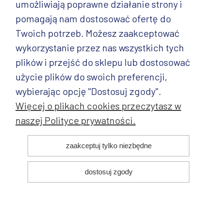
umożliwiają poprawne działanie strony i
INFORMACJE
pomagają nam dostosować ofertę do
PRODUKTY
Twoich potrzeb. Możesz zaakceptować
wykorzystanie przez nas wszystkich tych
PRODUKTY CD.
plików i przejść do sklepu lub dostosować
POZOSTAŁE
użycie plików do swoich preferencji,
wybierając opcję "Dostosuj zgody".
Więcej o plikach cookies przeczytasz w
naszej Polityce prywatności.
© 2025 ANDY Ceramika. Wszystkie prawa zastrzeżone. Projekt i
zaakceptuj tylko niezbędne
realizacja:
dostosuj zgody
pokaż pełną wersję strony