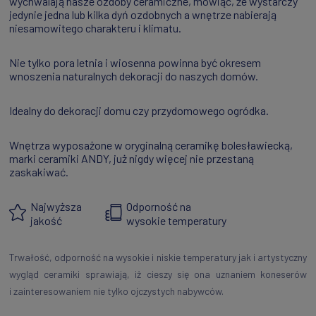
wychwalają nasze ozdoby ceramiczne, mówiąc, że wystarczy
jedynie jedna lub kilka dyń ozdobnych a wnętrze nabierają
niesamowitego charakteru i klimatu.
Nie tylko pora letnia i wiosenna powinna być okresem
wnoszenia naturalnych dekoracji do naszych domów.
Idealny do dekoracji domu czy przydomowego ogródka.
Wnętrza wyposażone w oryginalną ceramikę bolesławiecką,
marki ceramiki ANDY, już nigdy więcej nie przestaną
zaskakiwać.
Najwyższa
Odporność na
jakość
wysokie temperatury
Trwałość, odporność na wysokie i niskie temperatury jak i artystyczny
wygląd ceramiki sprawiają, iż cieszy się ona uznaniem koneserów
i zainteresowaniem nie tylko ojczystych nabywców.