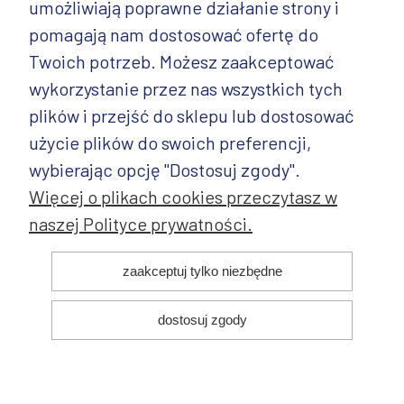
umożliwiają poprawne działanie strony i
INFORMACJE
pomagają nam dostosować ofertę do
PRODUKTY
Twoich potrzeb. Możesz zaakceptować
wykorzystanie przez nas wszystkich tych
PRODUKTY CD.
plików i przejść do sklepu lub dostosować
POZOSTAŁE
użycie plików do swoich preferencji,
wybierając opcję "Dostosuj zgody".
Więcej o plikach cookies przeczytasz w
naszej Polityce prywatności.
© 2025 ANDY Ceramika. Wszystkie prawa zastrzeżone. Projekt i
zaakceptuj tylko niezbędne
realizacja:
dostosuj zgody
pokaż pełną wersję strony