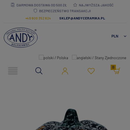
DARMOWA DOSTAWA OD 500 ZŁ
NAJWYŻSZA JAKOŚĆ
BEZPIECZEŃSTWO TRANSAKCJI
+48 600 352 624
SKLEP@ANDYCERAMIKA.PL
0