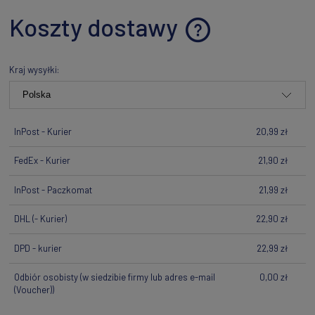
Koszty dostawy
Cena nie zawiera ewentualnych kosztów płatności
Kraj wysyłki:
InPost - Kurier
20,99 zł
FedEx - Kurier
21,90 zł
InPost - Paczkomat
21,99 zł
DHL
(- Kurier)
22,90 zł
DPD - kurier
22,99 zł
Odbiór osobisty
(w siedzibie firmy lub adres e-mail
0,00 zł
(Voucher))