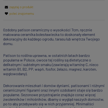
zapytaj o produkt
poleć znajomemu
Ozdobny patison ceramiczny o wysokości 7cm, ręcznie
malowana ceramika bolesławiecka to doskonały element
dekoracyjny do każdego ogrodu, tarasu lub wnętrza Twojego
domu.
Patison to roślina uprawna, w ostatnich latach bardzo
popularna w Polsce, owoce tej rośliny są dietetyczne o
delikatnym i subtelnym smaku (zawierają witaminę C, nieco
witamin B1, B2, PP, wapń, fosfor, żelazo, magnez, karoten,
węglowodany).
Dekorowanie mieszkań i domów dyniami, patisonami i różnymi
ceramicznymi figurami oraz innymi ozdobami staje się bardzo
popularne. Sezonowe przystrajanie znajduje coraz więcej
zwolenników i miłośników, dbamy o wygląd naszych domostw,
po to aby przebywało się w nich przyjemniej. Minimaliści