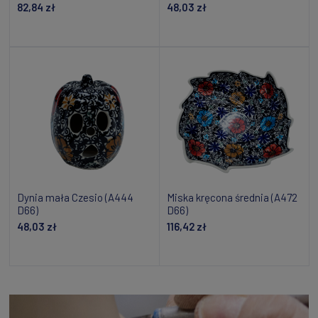
82,84 zł
48,03 zł
Dodaj do koszyka
Powiadom o dostępności
Dynia mała Czesio (A444
Miska kręcona średnia (A472
D66)
D66)
48,03 zł
116,42 zł
Powiadom o dostępności
Dodaj do koszyka