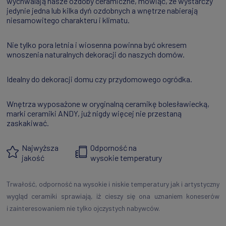
wychwalają nasze ozdoby ceramiczne, mówiąc, że wystarczy
jedynie jedna lub kilka dyń ozdobnych a wnętrze nabierają
niesamowitego charakteru i klimatu.
Nie tylko pora letnia i wiosenna powinna być okresem
wnoszenia naturalnych dekoracji do naszych domów.
Idealny do dekoracji domu czy przydomowego ogródka.
Wnętrza wyposażone w oryginalną ceramikę bolesławiecką,
marki ceramiki ANDY, już nigdy więcej nie przestaną
zaskakiwać.
Najwyższa
Odporność na
jakość
wysokie temperatury
Trwałość, odporność na wysokie i niskie temperatury jak i artystyczny
wygląd ceramiki sprawiają, iż cieszy się ona uznaniem koneserów
i zainteresowaniem nie tylko ojczystych nabywców.