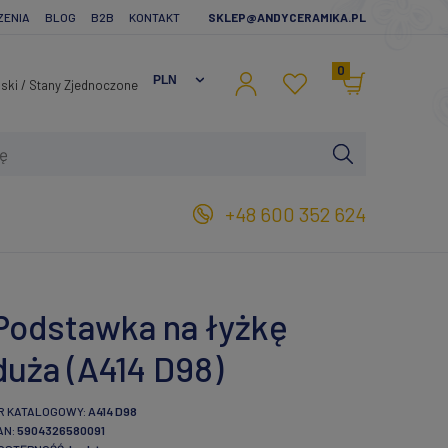
ZENIA
BLOG
B2B
KONTAKT
SKLEP@ANDYCERAMIKA.PL
0
+48 600 352 624
Podstawka na łyżkę
duża (A414 D98)
R KATALOGOWY:
A414 D98
AN:
5904326580091