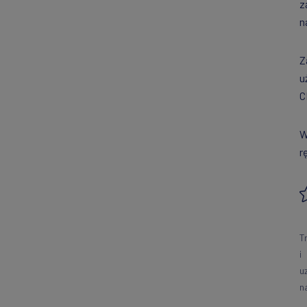
z
n
Z
u
C
W
r
T
i
u
n