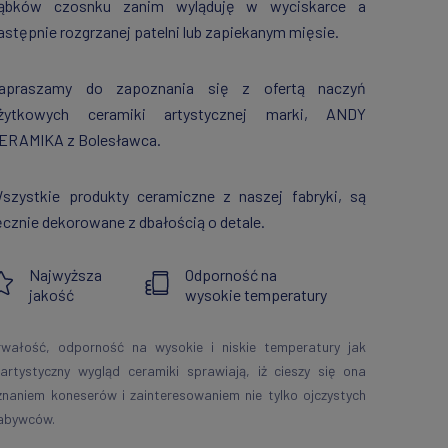
ąbków czosnku zanim wyląduję w wyciskarce a
astępnie rozgrzanej patelni lub zapiekanym mięsie.
apraszamy do zapoznania się z ofertą naczyń
żytkowych ceramiki artystycznej marki, ANDY
ERAMIKA z Bolesławca.
szystkie produkty ceramiczne z naszej fabryki, są
ęcznie dekorowane z dbałością o detale.
Najwyższa
Odporność na
jakość
wysokie temperatury
rwałość, odporność na wysokie i niskie temperatury jak
 artystyczny wygląd ceramiki sprawiają, iż cieszy się ona
znaniem koneserów i zainteresowaniem nie tylko ojczystych
abywców.