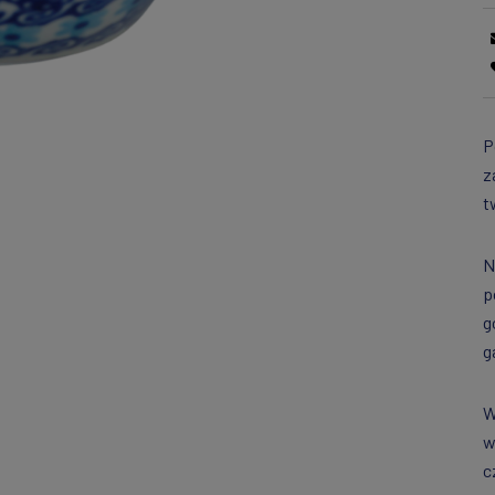
P
z
t
N
p
g
g
W
w
c