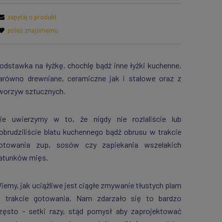
zapytaj o produkt
poleć znajomemu
odstawka na łyżkę, chochlę bądź inne łyżki kuchenne,
arówno drewniane, ceramiczne jak i stalowe oraz z
worzyw sztucznych.
ie uwierzymy w to, że nigdy nie rozlaliście lub
obrudziliście blatu kuchennego bądź obrusu w trakcie
otowania zup, sosów czy zapiekania wszelakich
atunków mięs.
iemy, jak uciążliwe jest ciągłe zmywanie tłustych plam
 trakcie gotowania. Nam zdarzało się to bardzo
zęsto - setki razy, stąd pomysł aby zaprojektować