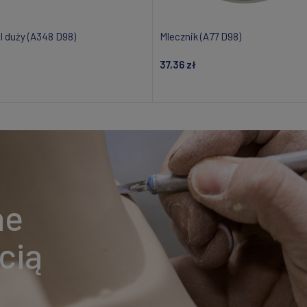
l duży (A348 D98)
Mlecznik (A77 D98)
37,36 zł
Dodaj do koszyka
Powiadom o dostępnośc
ne
cią