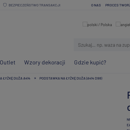
BEZPIECZEŃSTWO TRANSAKCJI
O NAS
PROCES TWOR
Outlet
Wzory dekoracji
Gdzie kupić?
»
 ŁYŻKĘ DUŻA A414
PODSTAWKA NA ŁYŻKĘ DUŻA (A414 D98)
N
E