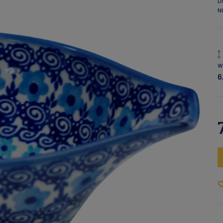
D
N
W
6