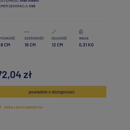
OSTĘPNOŚĆ:
brak towaru
UMER DEKORACJI:
D98
YSOKOŚĆ
SZEROKOŚĆ
DŁUGOŚĆ
WAGA
,8 CM
16 CM
12 CM
0,31 KG
72,04 zł
powiadom o dostępności
DODAJ DO ULUBIONYCH