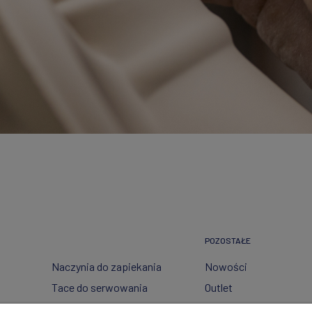
POZOSTAŁE
Naczynia do zapiekania
Nowości
Tace do serwowania
Outlet
Pojemniki
Wzory dekoracji