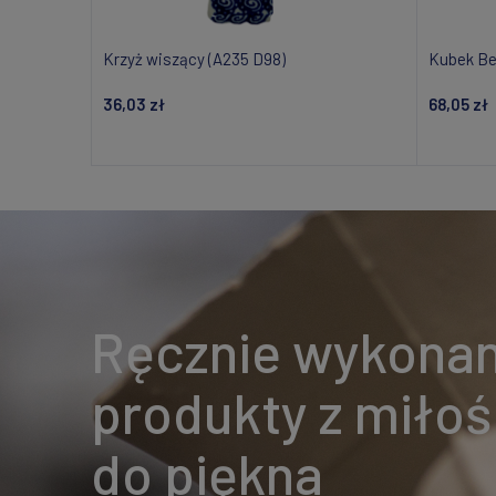
Krzyż wiszący (A235 D98)
Kubek Be
36,03 zł
68,05 zł
Dodaj do koszyka
Ręcznie wykona
produkty z miłoś
do piękna