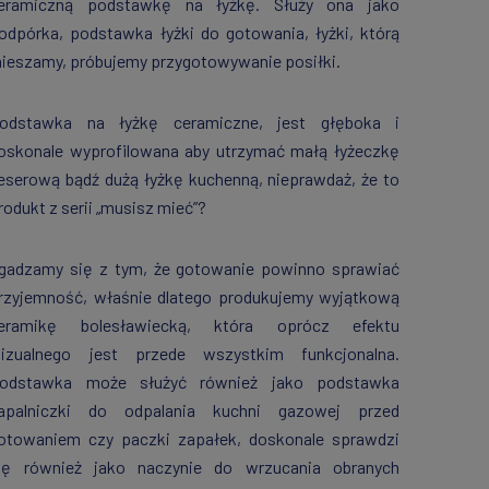
eramiczną podstawkę na łyżkę. Służy ona jako
odpórka, podstawka łyżki do gotowania, łyżki, którą
ieszamy, próbujemy przygotowywanie posiłki.
odstawka na łyżkę ceramiczne, jest głęboka i
oskonale wyprofilowana aby utrzymać małą łyżeczkę
eserową bądź dużą łyżkę kuchenną, nieprawdaż, że to
rodukt z serii „musisz mieć”?
gadzamy się z tym, że gotowanie powinno sprawiać
rzyjemność, właśnie dlatego produkujemy wyjątkową
eramikę bolesławiecką, która oprócz efektu
izualnego jest przede wszystkim funkcjonalna.
odstawka może służyć również jako podstawka
apalniczki do odpalania kuchni gazowej przed
otowaniem czy paczki zapałek, doskonale sprawdzi
ię również jako naczynie do wrzucania obranych