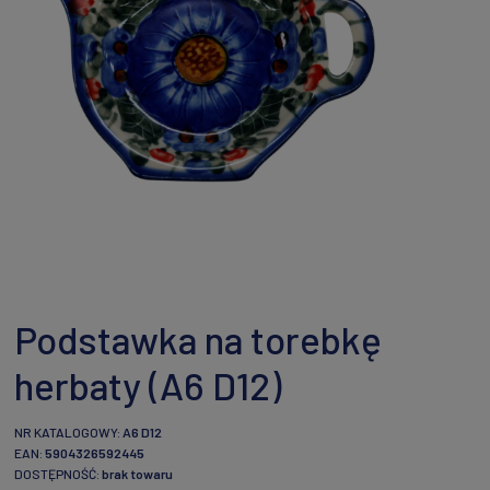
Podstawka na torebkę
herbaty (A6 D12)
NR KATALOGOWY:
A6 D12
EAN:
5904326592445
DOSTĘPNOŚĆ:
brak towaru