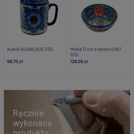
Kubek KUBAS (A25 D12)
Miska 17 cm z rantem (A87
D12)
58,70 zł
128,06 zł
Powiadom o dostępności
Powiadom o dostępności
Ręcznie
wykonane
produkty