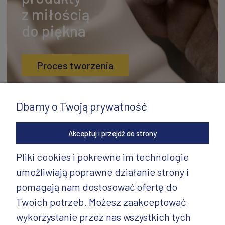
z miłością
do piękna
Proces tworzenia
Dbamy o Twoją prywatność
Akceptuj i przejdź do strony
Pliki cookies i pokrewne im technologie
umożliwiają poprawne działanie strony i
INFORMACJE
pomagają nam dostosować ofertę do
PRODUKTY
Twoich potrzeb. Możesz zaakceptować
wykorzystanie przez nas wszystkich tych
PRODUKTY CD.