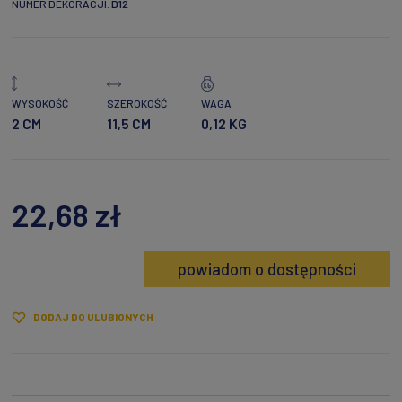
NUMER DEKORACJI:
D12
WYSOKOŚĆ
SZEROKOŚĆ
WAGA
2 CM
11,5 CM
0,12 KG
22,68 zł
powiadom o dostępności
DODAJ DO ULUBIONYCH