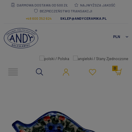
DARMOWA DOSTAWA OD 500 ZŁ
NAJWYŻSZA JAKOŚĆ
BEZPIECZEŃSTWO TRANSAKCJI
+48 600 352 624
SKLEP@ANDYCERAMIKA.PL
0