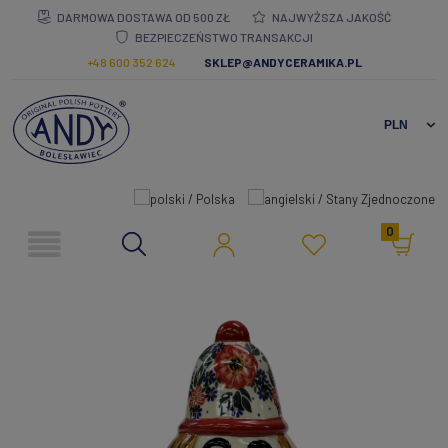
DARMOWA DOSTAWA OD 500 ZŁ
NAJWYŻSZA JAKOŚĆ
BEZPIECZEŃSTWO TRANSAKCJI
+48 600 352 624
SKLEP@ANDYCERAMIKA.PL
0