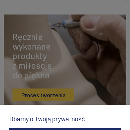
Ręcznie
wykonane
produkty
z miłością
do piękna
Proces tworzenia
Dbamy o Twoją prywatność