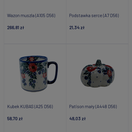
Wazon muszla (A105 D56)
Podstawka serce (A7 D56)
266,81 zł
21,34 zł
Dodaj do koszyka
Dodaj do koszyka
Kubek KUBAS (A25 D56)
Patison mały (A448 D56)
58,70 zł
48,03 zł
Powiadom o dostępności
Dodaj do koszyka