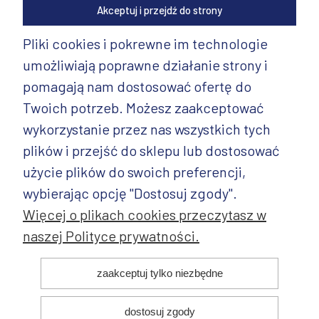
Akceptuj i przejdź do strony
Pliki cookies i pokrewne im technologie
umożliwiają poprawne działanie strony i
INFORMACJE
pomagają nam dostosować ofertę do
PRODUKTY
Twoich potrzeb. Możesz zaakceptować
wykorzystanie przez nas wszystkich tych
PRODUKTY CD.
plików i przejść do sklepu lub dostosować
POZOSTAŁE
użycie plików do swoich preferencji,
wybierając opcję "Dostosuj zgody".
Więcej o plikach cookies przeczytasz w
naszej Polityce prywatności.
© 2025 ANDY Ceramika. Wszystkie prawa zastrzeżone. Projekt i
zaakceptuj tylko niezbędne
realizacja:
dostosuj zgody