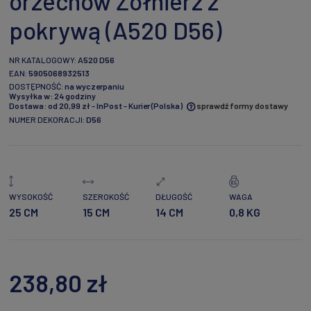
orzechów Żołnierz z
pokrywą (A520 D56)
NR KATALOGOWY:
A520 D56
EAN:
5905068932513
DOSTĘPNOŚĆ:
na wyczerpaniu
Wysyłka w:
24 godziny
Dostawa:
od 20,99 zł
- InPost - Kurier
(Polska)
sprawdź formy dostawy
NUMER DEKORACJI:
D56
Cena nie zawiera ewentualnych kosztów płatności
WYSOKOŚĆ
SZEROKOŚĆ
DŁUGOŚĆ
WAGA
25 CM
15 CM
14 CM
0,8 KG
238,80 zł