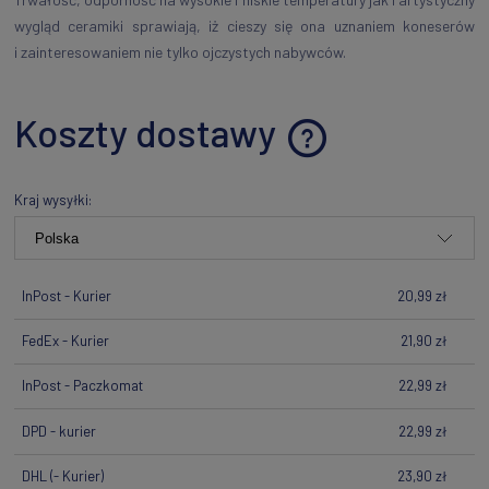
wygląd ceramiki sprawiają, iż cieszy się ona uznaniem koneserów
i zainteresowaniem nie tylko ojczystych nabywców.
Koszty dostawy
Cena nie zawiera ewentualnych kosztów płatności
Kraj wysyłki:
InPost - Kurier
20,99 zł
FedEx - Kurier
21,90 zł
InPost - Paczkomat
22,99 zł
DPD - kurier
22,99 zł
DHL
(- Kurier)
23,90 zł