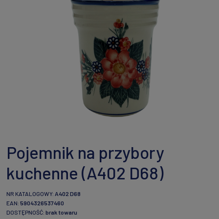
Pojemnik na przybory
kuchenne (A402 D68)
NR KATALOGOWY:
A402 D68
EAN:
5904326537460
DOSTĘPNOŚĆ:
brak towaru