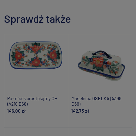
Sprawdź także
Półmisek prostokątny CH
Maselnica OSEŁKA (A399
(A210 D68)
D68)
146,00 zł
142,73 zł
Dodaj do koszyka
Dodaj do koszyka