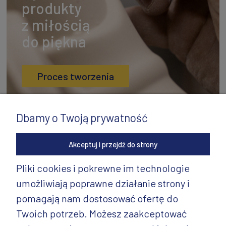
produkty
z miłością
do piękna
Proces tworzenia
Dbamy o Twoją prywatność
Akceptuj i przejdź do strony
Pliki cookies i pokrewne im technologie
umożliwiają poprawne działanie strony i
INFORMACJE
pomagają nam dostosować ofertę do
PRODUKTY
Twoich potrzeb. Możesz zaakceptować