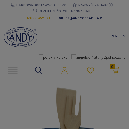
DARMOWA DOSTAWA OD 500 ZŁ
NAJWYŻSZA JAKOŚĆ
BEZPIECZEŃSTWO TRANSAKCJI
+48 600 352 624
SKLEP@ANDYCERAMIKA.PL
0