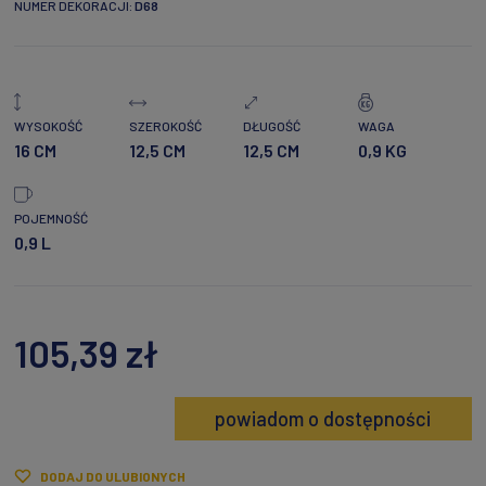
NUMER DEKORACJI:
D68
WYSOKOŚĆ
SZEROKOŚĆ
DŁUGOŚĆ
WAGA
16 CM
12,5 CM
12,5 CM
0,9 KG
POJEMNOŚĆ
0,9 L
105,39 zł
powiadom o dostępności
DODAJ DO ULUBIONYCH