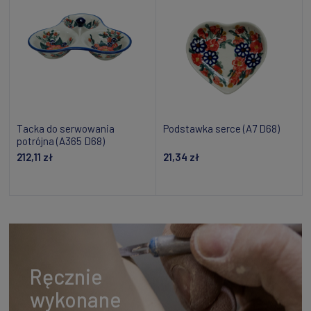
Tacka do serwowania
Podstawka serce (A7 D68)
potrójna (A365 D68)
212,11 zł
21,34 zł
Dodaj do koszyka
Powiadom o dostępności
Ręcznie
wykonane