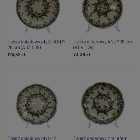
Talerz obiadowy płytki ANDY
Talerz deserowy ANDY 19 cm
26 cm (A113 D79)
(A114 D79)
125,52 zł
73,38 zł
Powiadom o dostępności
Dodaj do koszyka
Talerz obiadowy płytki z
Talerz deserowy z reliefem