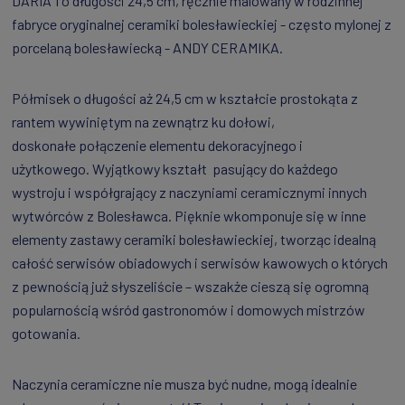
DARIA 1 o długości 24,5 cm, ręcznie malowany w rodzinnej
fabryce oryginalnej ceramiki bolesławieckiej - często mylonej z
porcelaną bolesławiecką - ANDY CERAMIKA.
Półmisek o długości aż 24,5 cm w kształcie prostokąta z
rantem wywiniętym na zewnątrz ku dołowi,
doskonałe połączenie elementu dekoracyjnego i
użytkowego. Wyjątkowy kształt pasujący do każdego
wystroju i współgrający z naczyniami ceramicznymi innych
wytwórców z Bolesławca. Pięknie wkomponuje się w inne
elementy zastawy ceramiki bolesławieckiej, tworząc idealną
całość serwisów obiadowych i serwisów kawowych o których
z pewnością już słyszeliście – wszakże cieszą się ogromną
popularnością wśród gastronomów i domowych mistrzów
gotowania.
Naczynia ceramiczne nie musza być nudne, mogą idealnie