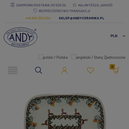
DARMOWA DOSTAWA OD 500 ZŁ
NAJWYŻSZA JAKOŚĆ
BEZPIECZEŃSTWO TRANSAKCJI
+48 600 352 624
SKLEP@ANDYCERAMIKA.PL
0