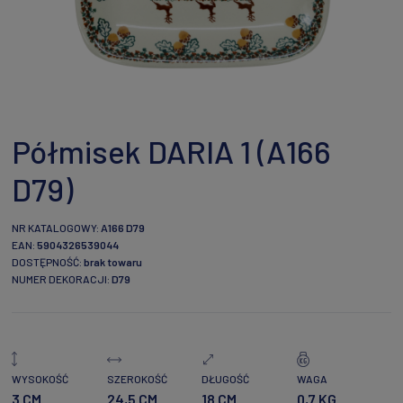
Półmisek DARIA 1 (A166
D79)
NR KATALOGOWY:
A166 D79
EAN:
5904326539044
DOSTĘPNOŚĆ:
brak towaru
NUMER DEKORACJI:
D79
WYSOKOŚĆ
SZEROKOŚĆ
DŁUGOŚĆ
WAGA
3 CM
24,5 CM
18 CM
0,7 KG