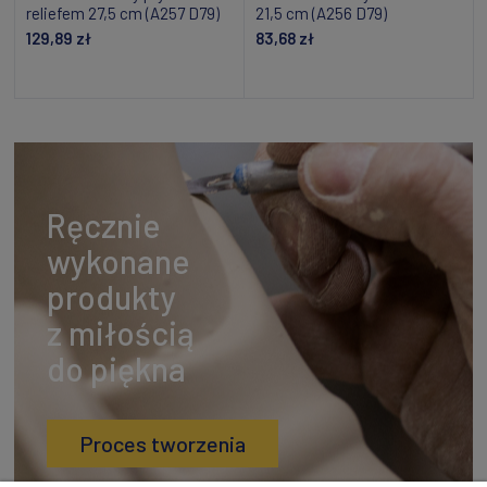
reliefem 27,5 cm (A257 D79)
21,5 cm (A256 D79)
129,89 zł
83,68 zł
Dodaj do koszyka
Dodaj do koszyka
Ręcznie
wykonane
produkty
z miłością
do piękna
Proces tworzenia