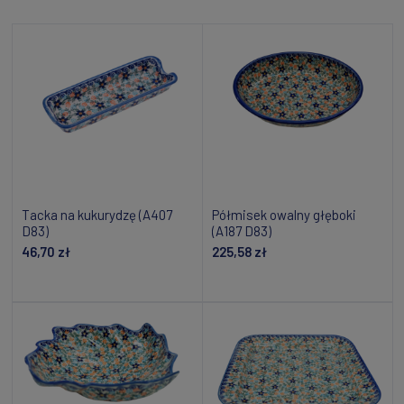
Tacka na kukurydzę (A407
Półmisek owalny głęboki
D83)
(A187 D83)
46,70 zł
225,58 zł
Dodaj do koszyka
Powiadom o dostępności