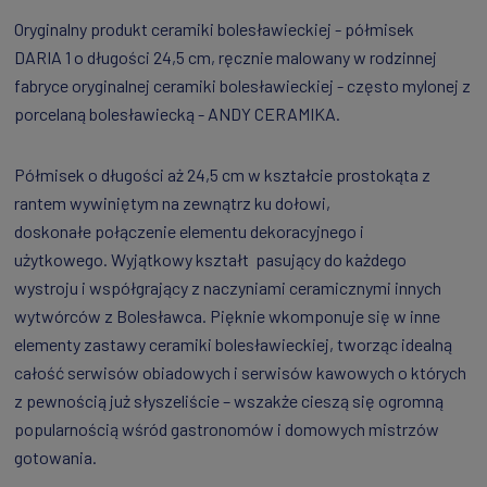
Oryginalny produkt ceramiki bolesławieckiej - półmisek
DARIA 1 o długości 24,5 cm, ręcznie malowany w rodzinnej
fabryce oryginalnej ceramiki bolesławieckiej - często mylonej z
porcelaną bolesławiecką - ANDY CERAMIKA.
Półmisek o długości aż 24,5 cm w kształcie prostokąta z
rantem wywiniętym na zewnątrz ku dołowi,
doskonałe połączenie elementu dekoracyjnego i
użytkowego. Wyjątkowy kształt pasujący do każdego
wystroju i współgrający z naczyniami ceramicznymi innych
wytwórców z Bolesławca. Pięknie wkomponuje się w inne
elementy zastawy ceramiki bolesławieckiej, tworząc idealną
całość serwisów obiadowych i serwisów kawowych o których
z pewnością już słyszeliście – wszakże cieszą się ogromną
popularnością wśród gastronomów i domowych mistrzów
gotowania.