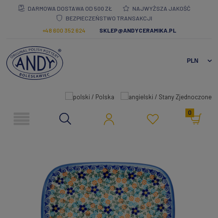
DARMOWA DOSTAWA OD 500 ZŁ
NAJWYŻSZA JAKOŚĆ
BEZPIECZEŃSTWO TRANSAKCJI
+48 600 352 624
SKLEP@ANDYCERAMIKA.PL
0