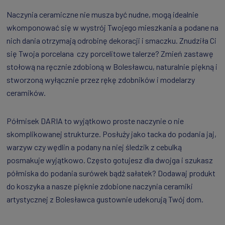
Naczynia ceramiczne nie musza być nudne, mogą idealnie
wkomponować się w wystrój Twojego mieszkania a podane na
nich dania otrzymają odrobinę dekoracji i smaczku. Znudziła Ci
się Twoja porcelana czy porcelitowe talerze? Zmień zastawę
stołową na ręcznie zdobioną w Bolesławcu, naturalnie piękną i
stworzoną wyłącznie przez rękę zdobników i modelarzy
ceramików.
Półmisek DARIA to wyjątkowo proste naczynie o nie
skomplikowanej strukturze. Posłuży jako tacka do podania jaj,
warzyw czy wędlin a podany na niej śledzik z cebulką
posmakuje wyjątkowo. Często gotujesz dla dwojga i szukasz
półmiska do podania surówek bądź sałatek? Dodawaj produkt
do koszyka a nasze pięknie zdobione naczynia ceramiki
artystycznej z Bolesławca gustownie udekorują Twój dom.