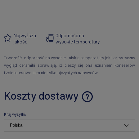
Najwyższa
Odporność na
jakość
wysokie temperatury
Trwałość, odporność na wysokie i niskie temperatury jak i artystyczny
wygląd ceramiki sprawiają, iż cieszy się ona uznaniem koneserów
i zainteresowaniem nie tylko ojczystych nabywców.
Koszty dostawy
Cena nie zawiera ewentualnych kosztów płatności
Kraj wysyłki: