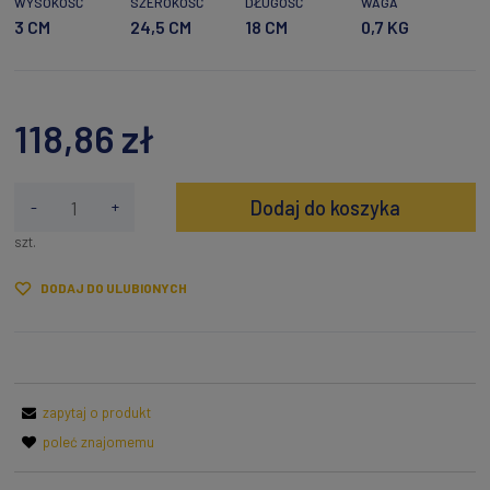
WYSOKOŚĆ
SZEROKOŚĆ
DŁUGOŚĆ
WAGA
3 CM
24,5 CM
18 CM
0,7 KG
118,86 zł
Dodaj do koszyka
-
+
szt.
DODAJ DO ULUBIONYCH
zapytaj o produkt
poleć znajomemu