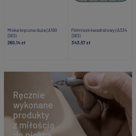
Miska kręcona duża (A190
Półmisek kwadratowy (A334
D83)
D83)
260,14 zł
343,57 zł
Powiadom o dostępności
Powiadom o dostępności
Ręcznie
wykonane
produkty
z miłością
do piękna