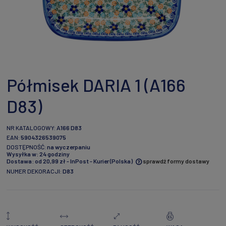
Półmisek DARIA 1 (A166
D83)
NR KATALOGOWY:
A166 D83
EAN:
5904326539075
DOSTĘPNOŚĆ:
na wyczerpaniu
Wysyłka w:
24 godziny
Dostawa:
od 20,99 zł
- InPost - Kurier
(Polska)
sprawdź formy dostawy
NUMER DEKORACJI:
D83
Cena nie zawiera ewentualnych kosztów płatności