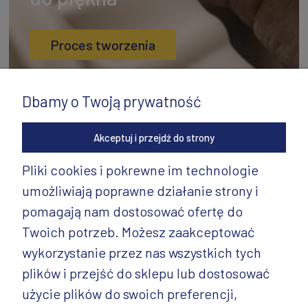
Proces tworzenia
Dbamy o Twoją prywatność
Akceptuj i przejdź do strony
Pliki cookies i pokrewne im technologie
umożliwiają poprawne działanie strony i
INFORMACJE
pomagają nam dostosować ofertę do
PRODUKTY
Twoich potrzeb. Możesz zaakceptować
wykorzystanie przez nas wszystkich tych
PRODUKTY CD.
plików i przejść do sklepu lub dostosować
POZOSTAŁE
użycie plików do swoich preferencji,