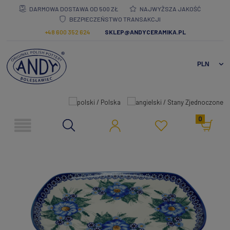
DARMOWA DOSTAWA OD 500 ZŁ
NAJWYŻSZA JAKOŚĆ
BEZPIECZEŃSTWO TRANSAKCJI
+48 600 352 624
SKLEP@ANDYCERAMIKA.PL
0