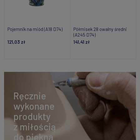
Pojemnik na miód (A18 D74)
Półmisek 28 owalny średni
(A245 D74)
121,03 zł
141,41 zł
Dodaj do koszyka
Dodaj do koszyka
Ręcznie
wykonane
produkty
z miłością
do piękna