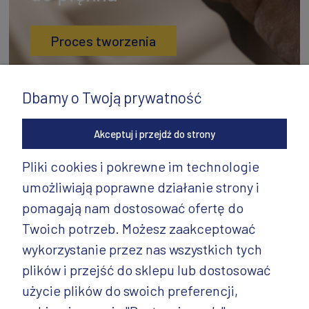
Proces tworzenia
Dbamy o Twoją prywatność
Akceptuj i przejdź do strony
Pliki cookies i pokrewne im technologie
umożliwiają poprawne działanie strony i
INFORMACJE
pomagają nam dostosować ofertę do
PRODUKTY
Twoich potrzeb. Możesz zaakceptować
wykorzystanie przez nas wszystkich tych
PRODUKTY CD.
plików i przejść do sklepu lub dostosować
POZOSTAŁE
użycie plików do swoich preferencji,