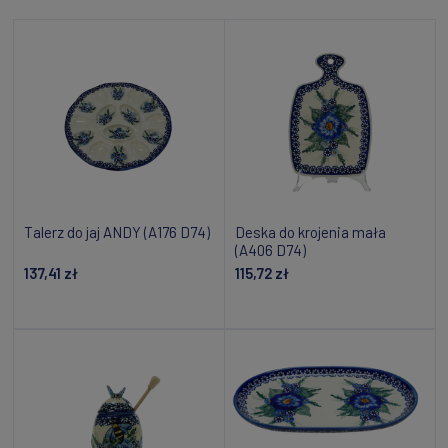
Talerz do jaj ANDY (A176 D74)
Deska do krojenia mała
(A406 D74)
137,41 zł
115,72 zł
Powiadom o dostępności
Dodaj do koszyka