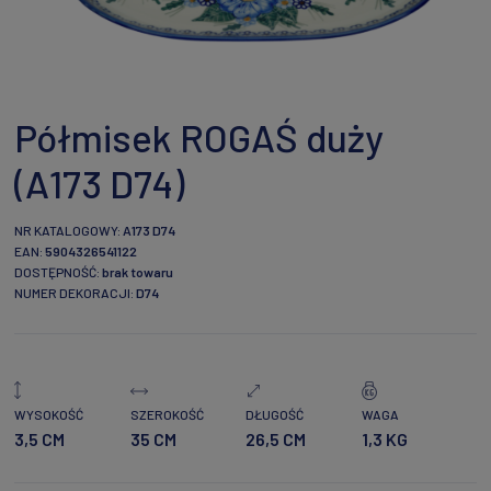
Półmisek ROGAŚ duży
(A173 D74)
NR KATALOGOWY:
A173 D74
EAN:
5904326541122
DOSTĘPNOŚĆ:
brak towaru
NUMER DEKORACJI:
D74
WYSOKOŚĆ
SZEROKOŚĆ
DŁUGOŚĆ
WAGA
3,5 CM
35 CM
26,5 CM
1,3 KG