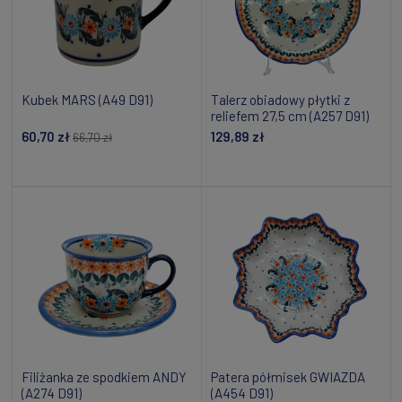
Kubek MARS (A49 D91)
Talerz obiadowy płytki z
reliefem 27,5 cm (A257 D91)
60,70 zł
129,89 zł
66,70 zł
Dodaj do koszyka
Powiadom o dostępności
Filiżanka ze spodkiem ANDY
Patera półmisek GWIAZDA
(A274 D91)
(A454 D91)