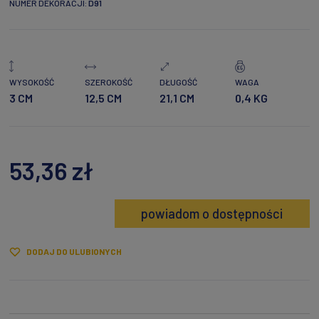
NUMER DEKORACJI:
D91
WYSOKOŚĆ
SZEROKOŚĆ
DŁUGOŚĆ
WAGA
3 CM
12,5 CM
21,1 CM
0,4 KG
53,36 zł
powiadom o dostępności
DODAJ DO ULUBIONYCH