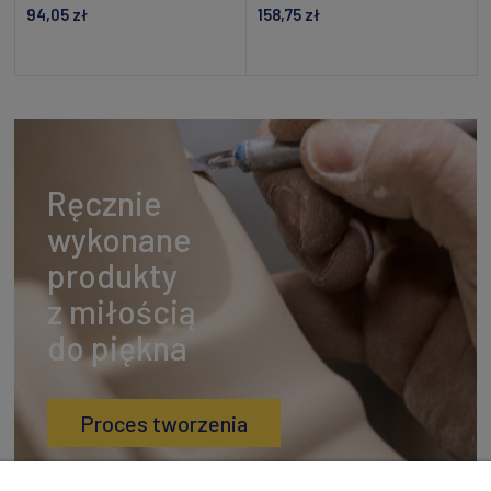
94,05 zł
158,75 zł
Dodaj do koszyka
Powiadom o dostępności
Ręcznie
wykonane
produkty
z miłością
do piękna
Proces tworzenia