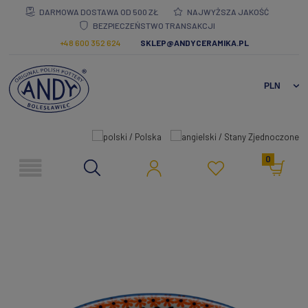
DARMOWA DOSTAWA OD 500 ZŁ
NAJWYŻSZA JAKOŚĆ
BEZPIECZEŃSTWO TRANSAKCJI
+48 600 352 624
SKLEP@ANDYCERAMIKA.PL
0