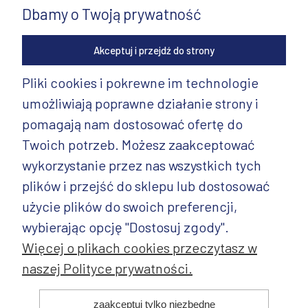
Dbamy o Twoją prywatność
Akceptuj i przejdź do strony
Pliki cookies i pokrewne im technologie
umożliwiają poprawne działanie strony i
INFORMACJE
pomagają nam dostosować ofertę do
PRODUKTY
Twoich potrzeb. Możesz zaakceptować
wykorzystanie przez nas wszystkich tych
PRODUKTY CD.
plików i przejść do sklepu lub dostosować
POZOSTAŁE
użycie plików do swoich preferencji,
wybierając opcję "Dostosuj zgody".
Więcej o plikach cookies przeczytasz w
naszej Polityce prywatności.
© 2025 ANDY Ceramika. Wszystkie prawa zastrzeżone. Projekt i
zaakceptuj tylko niezbędne