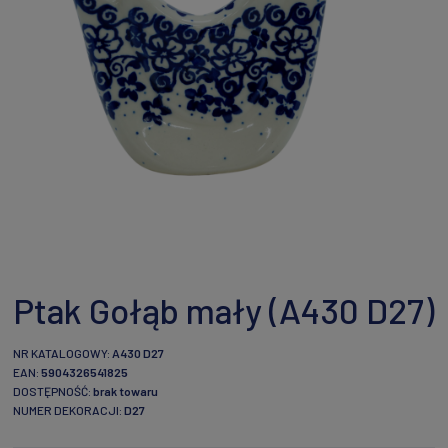
Ptak Gołąb mały (A430 D27)
NR KATALOGOWY:
A430 D27
EAN:
5904326541825
DOSTĘPNOŚĆ:
brak towaru
NUMER DEKORACJI:
D27