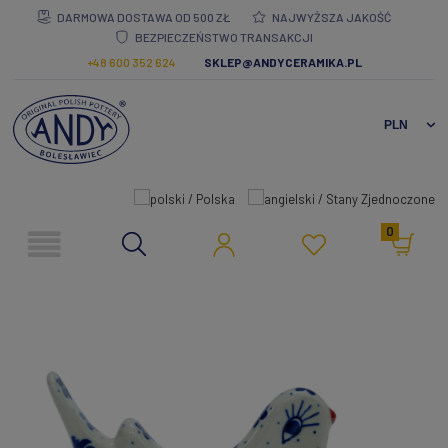
DARMOWA DOSTAWA OD 500 ZŁ
NAJWYŻSZA JAKOŚĆ
BEZPIECZEŃSTWO TRANSAKCJI
+48 600 352 624
SKLEP@ANDYCERAMIKA.PL
0