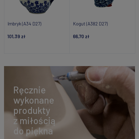
Imbryk (A34 D27)
Kogut (A382 D27)
101,39 zł
66,70 zł
Powiadom o dostępności
Powiadom o dostępności
Ręcznie
wykonane
produkty
z miłością
do piękna