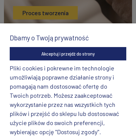
Proces tworzenia
Dbamy o Twoją prywatność
Akceptuj i przejdź do strony
Pliki cookies i pokrewne im technologie
umożliwiają poprawne działanie strony i
INFORMACJE
pomagają nam dostosować ofertę do
PRODUKTY
Twoich potrzeb. Możesz zaakceptować
wykorzystanie przez nas wszystkich tych
PRODUKTY CD.
plików i przejść do sklepu lub dostosować
POZOSTAŁE
użycie plików do swoich preferencji,
wybierając opcję "Dostosuj zgody".