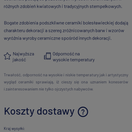
różnych zdobień kwiatowych i tradycyjnych stempelkowych.
Bogate zdobienia podszkliwne ceramiki bolesławieckiej dodają
charakteru dekoracji a szereg zróżnicowanych barw i wzorów
wyróżnia wyroby ceramiczne spośród innych dekoracji.
Najwyższa
Odporność na
jakość
wysokie temperatury
Trwałość, odporność na wysokie i niskie temperatury jak i artystyczny
wygląd ceramiki sprawiają, iż cieszy się ona uznaniem koneserów
i zainteresowaniem nie tylko ojczystych nabywców.
Koszty dostawy
Cena nie zawiera ewentualnych kosztów płatności
Kraj wysyłki: