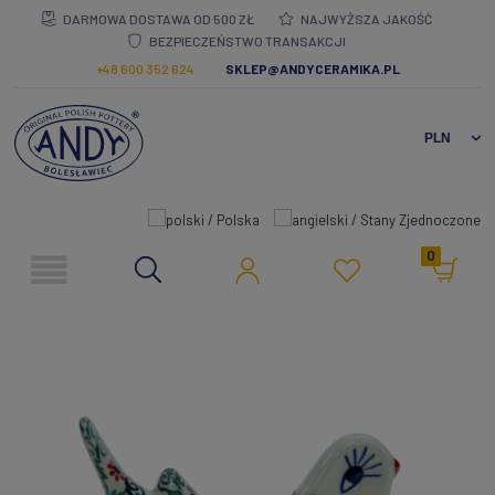
DARMOWA DOSTAWA OD 500 ZŁ
NAJWYŻSZA JAKOŚĆ
BEZPIECZEŃSTWO TRANSAKCJI
+48 600 352 624
SKLEP@ANDYCERAMIKA.PL
0