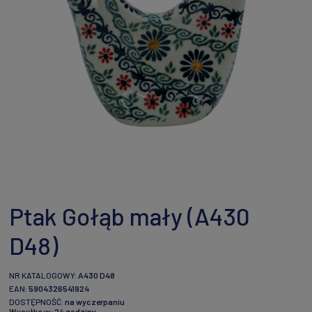
Ptak Gołąb mały (A430
D48)
NR KATALOGOWY:
A430 D48
EAN:
5904326541924
DOSTĘPNOŚĆ:
na wyczerpaniu
Wysyłka w:
24 godziny