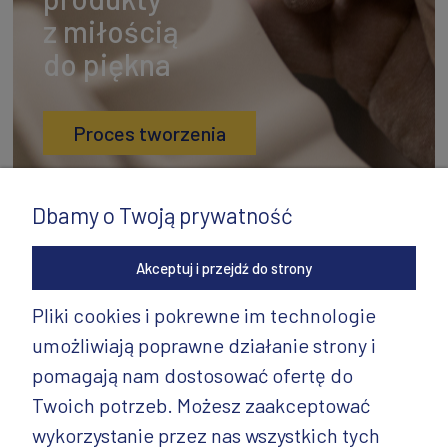
z miłością
do piękna
Proces tworzenia
Dbamy o Twoją prywatność
Akceptuj i przejdź do strony
Pliki cookies i pokrewne im technologie
umożliwiają poprawne działanie strony i
INFORMACJE
pomagają nam dostosować ofertę do
PRODUKTY
Twoich potrzeb. Możesz zaakceptować
wykorzystanie przez nas wszystkich tych
PRODUKTY CD.