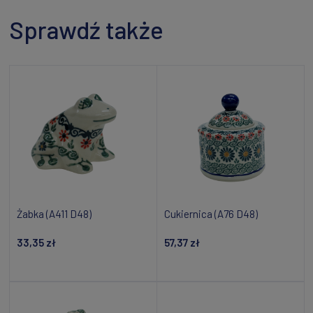
Sprawdź także
Żabka (A411 D48)
Cukiernica (A76 D48)
33,35 zł
57,37 zł
Powiadom o dostępności
Powiadom o dostępności