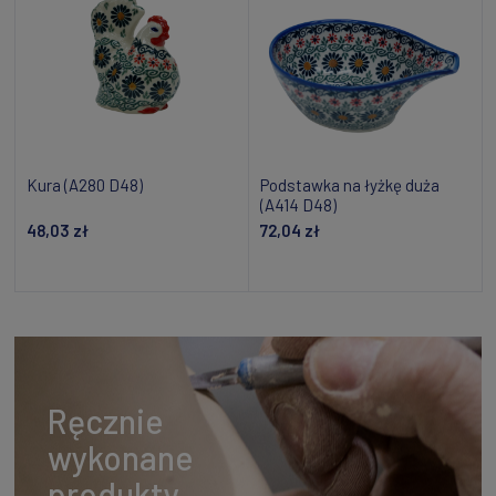
Kura (A280 D48)
Podstawka na łyżkę duża
(A414 D48)
48,03 zł
72,04 zł
Dodaj do koszyka
Dodaj do koszyka
Ręcznie
wykonane
produkty