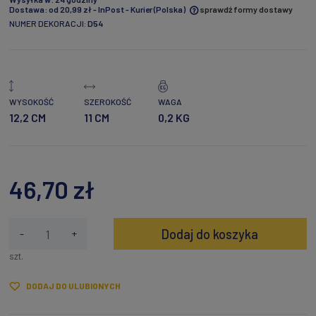
Dostawa:
od 20,99 zł
- InPost - Kurier
(Polska)
sprawdź formy dostawy
NUMER DEKORACJI:
D54
Cena nie zawiera ewentualnych kosztów płatności
WYSOKOŚĆ
SZEROKOŚĆ
WAGA
12,2 CM
11 CM
0,2 KG
46,70 zł
Dodaj do koszyka
-
+
szt.
DODAJ DO ULUBIONYCH