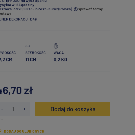
OSTĘPNOŚĆ:
na wyczerpaniu
ysyłka w:
24 godziny
ostawa:
od 20,99 zł
- InPost - Kurier
(Polska)
sprawdź formy
ostawy
UMER DEKORACJI:
D49
Cena nie zawiera ewentualnych
kosztów płatności
YSOKOŚĆ
SZEROKOŚĆ
WAGA
2,2 CM
11 CM
0,2 KG
46,70 zł
Dodaj do koszyka
-
+
t.
DODAJ DO ULUBIONYCH