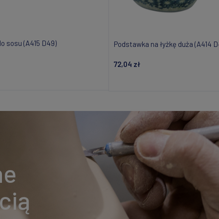
do sosu (A415 D49)
Podstawka na łyżkę duża (A414 D
72,04 zł
Powiadom o dostępności
Powiadom o dostępnośc
ne
cią