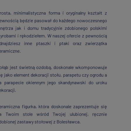
rosta, minimalistyczna forma i oryginalny kształt z
ewnością będzie pasował do każdego nowoczesnego
nętrza jak i domu tradycyjnie zdobionego polskimi
yrobami i rękodziełem. W naszej ofercie z pewnością
dnajdziesz inne ptaszki i ptaki oraz zwierzątka
eramiczne.
ołąb jest świetną ozdobą, doskonale wkomponowuje
ię jako element dekoracji stołu, parapetu czy ogrodu a
a parapecie okiennym jego skandynawski do uroku
ekoracji.
eramiczna figurka, która doskonale zaprezentuje się
a Twoim stole wśród Twojej ulubionej, ręcznie
dobionej zastawy stołowej z Bolesławca.