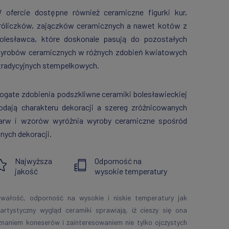
 ofercie dostępne również ceramiczne figurki kur,
róliczków, zajączków ceramicznych a nawet kotów z
olesławca, które doskonale pasują do pozostałych
yrobów ceramicznych w różnych zdobień kwiatowych
 tradycyjnych stempelkowych.
ogate zdobienia podszkliwne ceramiki bolesławieckiej
odają charakteru dekoracji a szereg zróżnicowanych
arw i wzorów wyróżnia wyroby ceramiczne spośród
nnych dekoracji.
Najwyższa
Odporność na
jakość
wysokie temperatury
rwałość, odporność na wysokie i niskie temperatury jak
 artystyczny wygląd ceramiki sprawiają, iż cieszy się ona
znaniem koneserów i zainteresowaniem nie tylko ojczystych