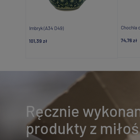
Chochla 
Imbryk (A34 D49)
74,76 zł
101,39 zł
Powiadom o dostępności
Ręcznie wykona
produkty z miłoś