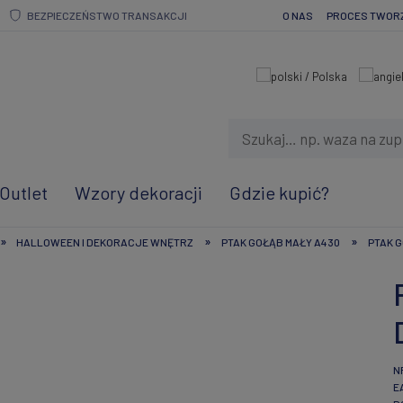
BEZPIECZEŃSTWO TRANSAKCJI
O NAS
PROCES TWOR
Outlet
Wzory dekoracji
Gdzie kupić?
»
»
»
HALLOWEEN I DEKORACJE WNĘTRZ
PTAK GOŁĄB MAŁY A430
PTAK G
N
E