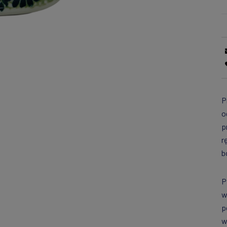
P
o
p
r
b
P
w
p
w