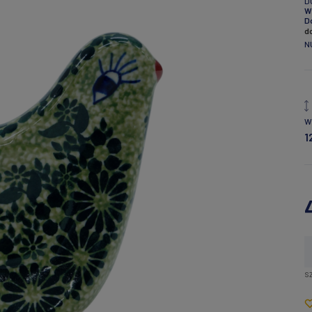
D
W
D
d
N
W
1
sz