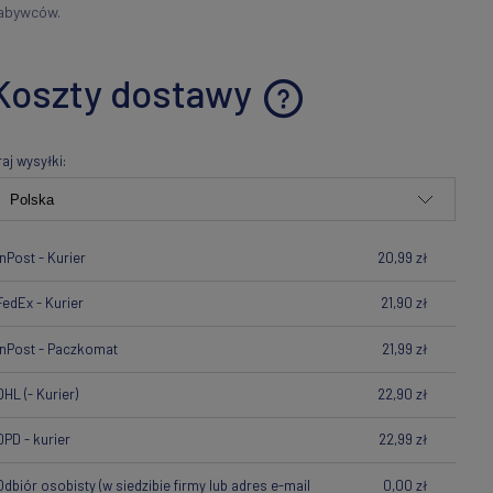
abywców.
Koszty dostawy
Cena nie zawiera ewentualnych
raj wysyłki:
kosztów płatności
InPost - Kurier
20,99 zł
FedEx - Kurier
21,90 zł
InPost - Paczkomat
21,99 zł
DHL
(- Kurier)
22,90 zł
DPD - kurier
22,99 zł
Odbiór osobisty
(w siedzibie firmy lub adres e-mail
0,00 zł