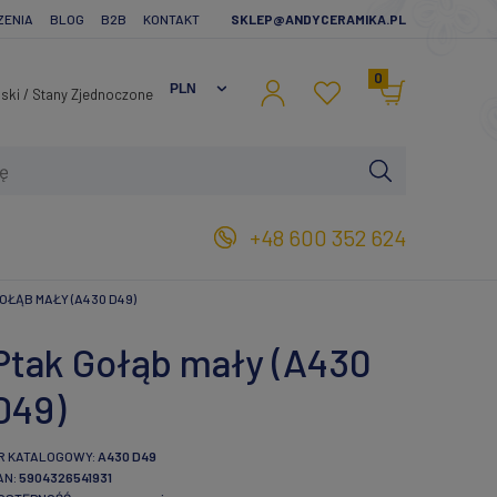
ZENIA
BLOG
B2B
KONTAKT
SKLEP@ANDYCERAMIKA.PL
0
+48 600 352 624
OŁĄB MAŁY (A430 D49)
Ptak Gołąb mały (A430
D49)
R KATALOGOWY:
A430 D49
AN:
5904326541931