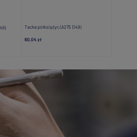
Tacka półksiężyc (A275 D49)
49)
60,04 zł
Dodaj do koszyka
i