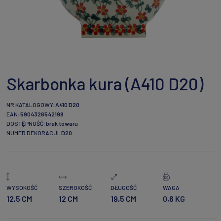
Skarbonka kura (A410 D20)
NR KATALOGOWY:
A410 D20
EAN:
5904326542198
DOSTĘPNOŚĆ:
brak towaru
NUMER DEKORACJI:
D20
WYSOKOŚĆ
SZEROKOŚĆ
DŁUGOŚĆ
WAGA
12,5 CM
12 CM
19,5 CM
0,6 KG