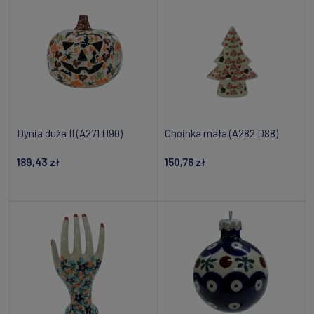
Dynia duża II (A271 D90)
Choinka mała (A282 D88)
189,43 zł
150,76 zł
Powiadom o dostępności
Dodaj do koszyka