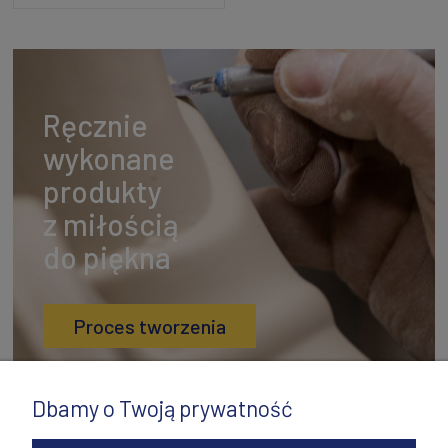
Ręcznie
wykonane
produkty
z miłością
do piękna
Proces tworzenia
Dbamy o Twoją prywatność