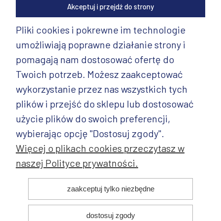
Akceptuj i przejdź do strony
Pliki cookies i pokrewne im technologie
umożliwiają poprawne działanie strony i
INFORMACJE
pomagają nam dostosować ofertę do
PRODUKTY
Twoich potrzeb. Możesz zaakceptować
wykorzystanie przez nas wszystkich tych
PRODUKTY CD.
plików i przejść do sklepu lub dostosować
POZOSTAŁE
użycie plików do swoich preferencji,
wybierając opcję "Dostosuj zgody".
Więcej o plikach cookies przeczytasz w
naszej Polityce prywatności.
© 2025 ANDY Ceramika. Wszystkie prawa zastrzeżone. Projekt i
zaakceptuj tylko niezbędne
realizacja:
dostosuj zgody