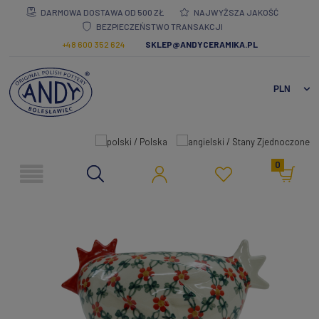
DARMOWA DOSTAWA OD 500 ZŁ
NAJWYŻSZA JAKOŚĆ
BEZPIECZEŃSTWO TRANSAKCJI
+48 600 352 624
SKLEP@ANDYCERAMIKA.PL
0