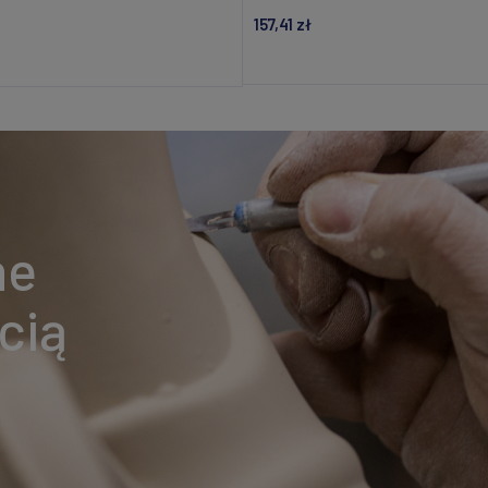
157,41 zł
Dodaj do koszyka
Powiadom o dostępności
ne
cią