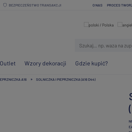
BEZPIECZEŃSTWO TRANSAKCJI
O NAS
PROCES TWOR
Outlet
Wzory dekoracji
Gdzie kupić?
»
IEPRZNICZKA A16
SOLNICZKA I PIEPRZNICZKA (A16 D44)
N
E