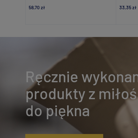
58,70 zł
33,35 zł
Dodaj do koszyka
Ręcznie wykona
produkty z miłoś
do piękna