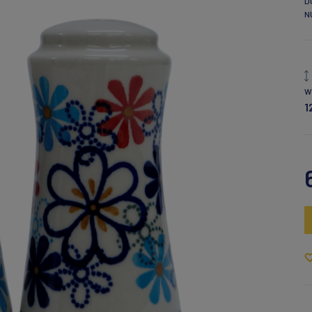
D
N
W
1