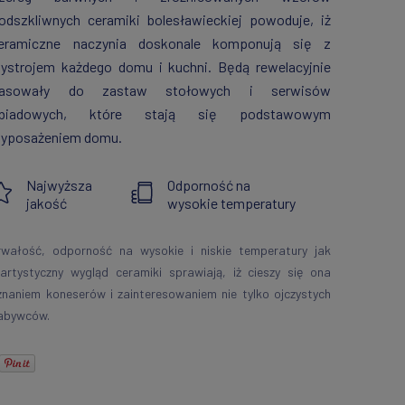
odszkliwnych ceramiki bolesławieckiej powoduje, iż
eramiczne naczynia doskonale komponują się z
ystrojem każdego domu i kuchni. Będą rewelacyjnie
asowały do zastaw stołowych i serwisów
biadowych, które stają się podstawowym
yposażeniem domu.
Najwyższa
Odporność na
jakość
wysokie temperatury
rwałość, odporność na wysokie i niskie temperatury jak
 artystyczny wygląd ceramiki sprawiają, iż cieszy się ona
znaniem koneserów i zainteresowaniem nie tylko ojczystych
abywców.