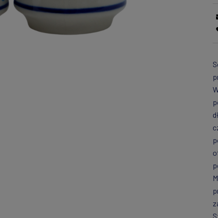
S
p
W
p
d
c
p
o
p
M
p
z
S