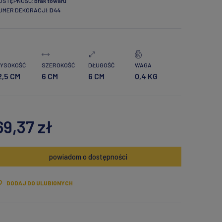
OSTĘPNOŚĆ:
brak towaru
UMER DEKORACJI:
D44
YSOKOŚĆ
SZEROKOŚĆ
DŁUGOŚĆ
WAGA
2,5 CM
6 CM
6 CM
0,4 KG
69,37 zł
powiadom o dostępności
DODAJ DO ULUBIONYCH