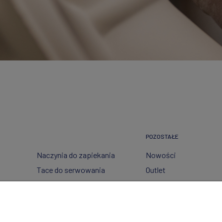
POZOSTAŁE
Naczynia do zapiekania
Nowości
Tace do serwowania
Outlet
Pojemniki
Wzory dekoracji
Garnki
Półmiski