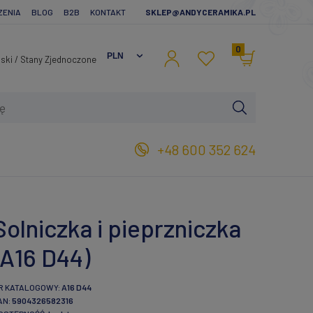
ZENIA
BLOG
B2B
KONTAKT
SKLEP@ANDYCERAMIKA.PL
0
+48 600 352 624
Solniczka i pieprzniczka
(A16 D44)
R KATALOGOWY:
A16 D44
AN:
5904326582316