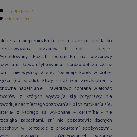
zapytaj o produkt
poleć znajomemu
olniczka i pieprzniczka to ceramiczne pojemniki do
rzechowywania przypraw tj. sól i pieprz.
yprofilowany kształt pojemnika na przyprawy
ozwala na łatwe użytkowanie - bardzo dobrze leżą w
łoni i nie wyślizgują się. Posiadają korek w dolnej
zęści (od spodu), który umożliwia wielokrotne ic
onowne napełnianie. Prawidłowo dobrana wielkość
tworów z których wysypują się przyprawy nie
owoduje nadmiernego dozowania lub ich zatykania się.
ateriał z którego są wykonane – ceramika - nie
rzesiąka zapachami, ani nie pozostawia żadnych
apachów w kontakcie z produktami spożywczymi.
zereg barwnych i zróżnicowanych wzorów