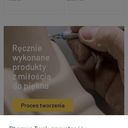
Powiadom o dostępności
Dodaj do koszyka
Ręcznie
wykonane
produkty
z miłością
do piękna
Proces tworzenia