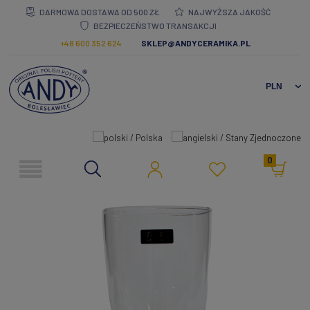
DARMOWA DOSTAWA OD 500 ZŁ
NAJWYŻSZA JAKOŚĆ
BEZPIECZEŃSTWO TRANSAKCJI
+48 600 352 624
SKLEP@ANDYCERAMIKA.PL
0