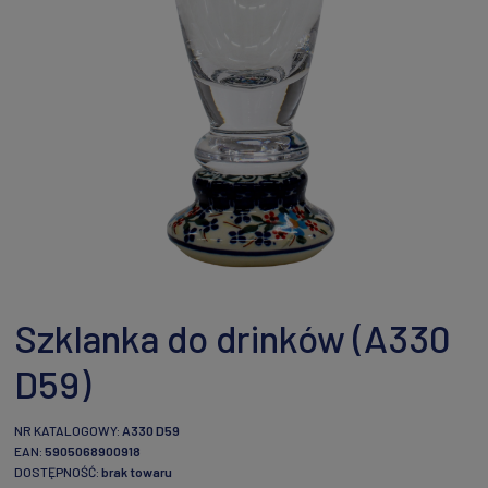
Szklanka do drinków (A330
D59)
NR KATALOGOWY:
A330 D59
EAN:
5905068900918
DOSTĘPNOŚĆ:
brak towaru