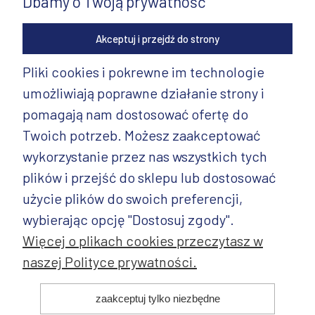
Dbamy o Twoją prywatność
Akceptuj i przejdź do strony
Pliki cookies i pokrewne im technologie
umożliwiają poprawne działanie strony i
INFORMACJE
pomagają nam dostosować ofertę do
PRODUKTY
Twoich potrzeb. Możesz zaakceptować
wykorzystanie przez nas wszystkich tych
PRODUKTY CD.
plików i przejść do sklepu lub dostosować
POZOSTAŁE
użycie plików do swoich preferencji,
wybierając opcję "Dostosuj zgody".
Więcej o plikach cookies przeczytasz w
naszej Polityce prywatności.
© 2025 ANDY Ceramika. Wszystkie prawa zastrzeżone. Projekt i
zaakceptuj tylko niezbędne
realizacja: