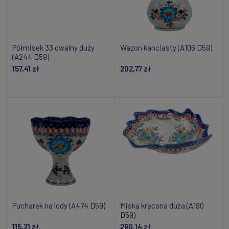
Półmisek 33 owalny duży
Wazon kanciasty (A106 D59)
(A244 D59)
157,41 zł
202,77 zł
Dodaj do koszyka
Powiadom o dostępności
Pucharek na lody (A474 D59)
Miska kręcona duża (A190
D59)
115,21 zł
260,14 zł