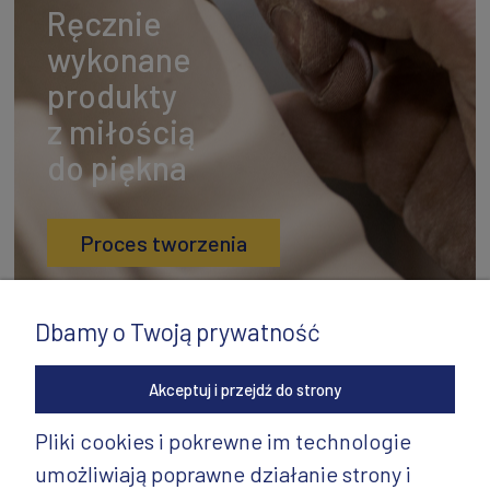
Ręcznie
wykonane
produkty
z miłością
do piękna
Proces tworzenia
Dbamy o Twoją prywatność
Akceptuj i przejdź do strony
Pliki cookies i pokrewne im technologie
umożliwiają poprawne działanie strony i
INFORMACJE