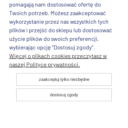
pomagają nam dostosować ofertę do
PRODUKTY
Twoich potrzeb. Możesz zaakceptować
wykorzystanie przez nas wszystkich tych
PRODUKTY CD.
plików i przejść do sklepu lub dostosować
POZOSTAŁE
użycie plików do swoich preferencji,
wybierając opcję "Dostosuj zgody".
Więcej o plikach cookies przeczytasz w
naszej Polityce prywatności.
© 2025 ANDY Ceramika. Wszystkie prawa zastrzeżone. Projekt i
zaakceptuj tylko niezbędne
realizacja:
dostosuj zgody
pokaż pełną wersję strony
Sklep internetowy Shoper.pl