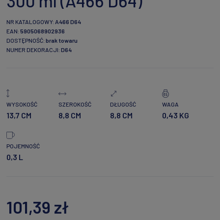
300 ml (A466 D64)
NR KATALOGOWY:
A466 D64
EAN:
5905068902936
DOSTĘPNOŚĆ:
brak towaru
NUMER DEKORACJI:
D64
WYSOKOŚĆ
SZEROKOŚĆ
DŁUGOŚĆ
WAGA
13,7 CM
8,8 CM
8,8 CM
0,43 KG
POJEMNOŚĆ
0,3 L
101,39 zł