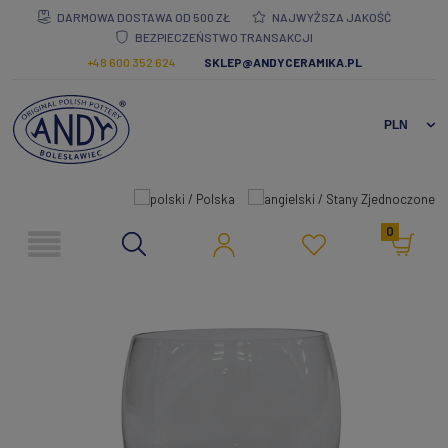
DARMOWA DOSTAWA OD 500 ZŁ
NAJWYŻSZA JAKOŚĆ
BEZPIECZEŃSTWO TRANSAKCJI
+48 600 352 624
SKLEP@ANDYCERAMIKA.PL
0