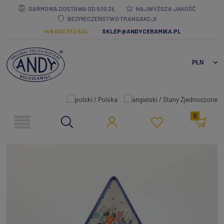
DARMOWA DOSTAWA OD 500 ZŁ
NAJWYŻSZA JAKOŚĆ
BEZPIECZEŃSTWO TRANSAKCJI
+48 600 352 624
SKLEP@ANDYCERAMIKA.PL
0