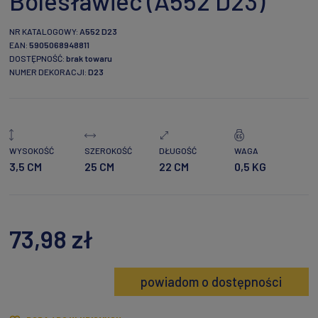
Bolesławiec (A552 D23)
NR KATALOGOWY:
A552 D23
EAN:
5905068948811
DOSTĘPNOŚĆ:
brak towaru
NUMER DEKORACJI:
D23
WYSOKOŚĆ
SZEROKOŚĆ
DŁUGOŚĆ
WAGA
3,5 CM
25 CM
22 CM
0,5 KG
73,98 zł
powiadom o dostępności