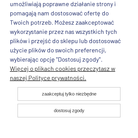
umożliwiają poprawne działanie strony i
INFORMACJE
pomagają nam dostosować ofertę do
PRODUKTY
Twoich potrzeb. Możesz zaakceptować
wykorzystanie przez nas wszystkich tych
PRODUKTY CD.
plików i przejść do sklepu lub dostosować
POZOSTAŁE
użycie plików do swoich preferencji,
wybierając opcję "Dostosuj zgody".
Więcej o plikach cookies przeczytasz w
naszej Polityce prywatności.
© 2025 ANDY Ceramika. Wszystkie prawa zastrzeżone. Projekt i
zaakceptuj tylko niezbędne
realizacja:
dostosuj zgody
pokaż pełną wersję strony