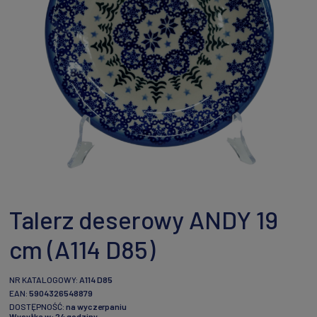
Talerz deserowy ANDY 19
cm (A114 D85)
NR KATALOGOWY:
A114 D85
EAN:
5904326548879
DOSTĘPNOŚĆ:
na wyczerpaniu
Wysyłka w:
24 godziny