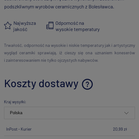
podszkliwnym wyrobów ceramicznych z Bolesławca.
Najwyższa
Odporność na
jakość
wysokie temperatury
Trwałość, odporność na wysokie i niskie temperatury jak i artystyczny
wygląd ceramiki sprawiają, iż cieszy się ona uznaniem koneserów
i zainteresowaniem nie tylko ojczystych nabywców.
Koszty dostawy
Cena nie zawiera ewentualnych kosztów płatności
Kraj wysyłki:
InPost - Kurier
20,99 zł