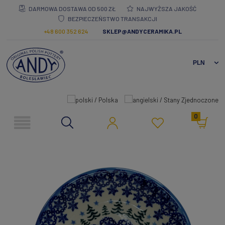
DARMOWA DOSTAWA OD 500 ZŁ
NAJWYŻSZA JAKOŚĆ
BEZPIECZEŃSTWO TRANSAKCJI
+48 600 352 624
SKLEP@ANDYCERAMIKA.PL
0