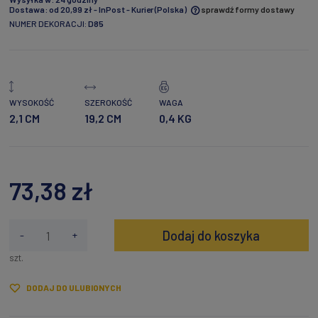
Dostawa:
od 20,99 zł
- InPost - Kurier
(Polska)
sprawdź formy dostawy
NUMER DEKORACJI:
D85
Cena nie zawiera ewentualnych kosztów płatności
WYSOKOŚĆ
SZEROKOŚĆ
WAGA
2,1 CM
19,2 CM
0,4 KG
73,38 zł
Dodaj do koszyka
-
+
szt.
DODAJ DO ULUBIONYCH