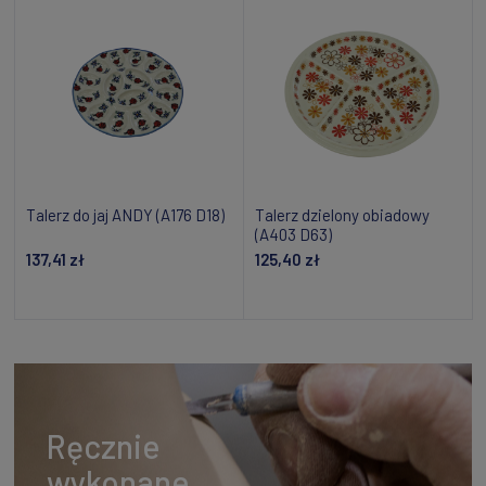
Talerz do jaj ANDY (A176 D18)
Talerz dzielony obiadowy
(A403 D63)
137,41 zł
125,40 zł
Dodaj do koszyka
Powiadom o dostępności
Ręcznie
wykonane