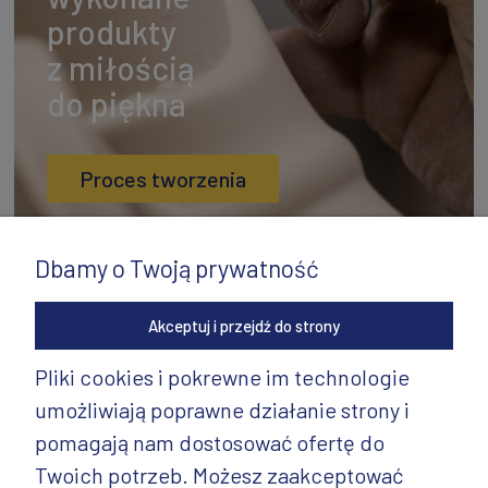
produkty
z miłością
do piękna
Proces tworzenia
Dbamy o Twoją prywatność
Akceptuj i przejdź do strony
Pliki cookies i pokrewne im technologie
umożliwiają poprawne działanie strony i
INFORMACJE
pomagają nam dostosować ofertę do
PRODUKTY
Twoich potrzeb. Możesz zaakceptować