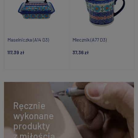
Maselniczka (A14 D3)
Mlecznik (A77 D3)
117,39 zł
37,36 zł
Powiadom o dostępności
Dodaj do koszyka
Ręcznie
wykonane
produkty
z miłością