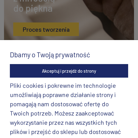
do piękna
Proces tworzenia
Dbamy o Twoją prywatność
Akceptuj i przejdź do strony
Pliki cookies i pokrewne im technologie
umożliwiają poprawne działanie strony i
INFORMACJE
pomagają nam dostosować ofertę do
PRODUKTY
Twoich potrzeb. Możesz zaakceptować
wykorzystanie przez nas wszystkich tych
PRODUKTY CD.
plików i przejść do sklepu lub dostosować
POZOSTAŁE