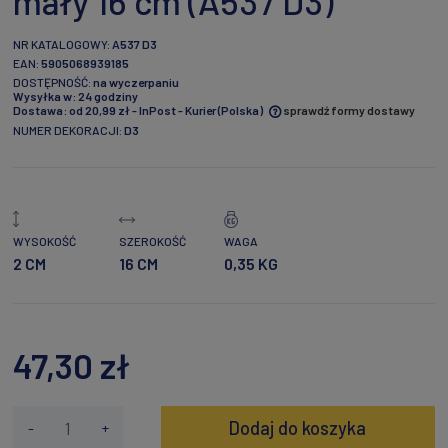
mały 16 cm (A537 D3)
NR KATALOGOWY:
A537 D3
EAN:
5905068939185
DOSTĘPNOŚĆ:
na wyczerpaniu
Wysyłka w:
24 godziny
Dostawa:
od 20,99 zł
- InPost - Kurier
(Polska)
sprawdź formy dostawy
NUMER DEKORACJI:
D3
Cena nie zawiera ewentualnych kosztów płatności
WYSOKOŚĆ
SZEROKOŚĆ
WAGA
2 CM
16 CM
0,35 KG
47,30 zł
Dodaj do koszyka
-
+