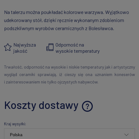
Na talerzu można poukładać kolorowe warzywa. Wyjątkowo
udekorowany stół, dzięki ręcznie wykonanym zdobieniom
podszkliwnym wyrobów ceramicznych z Bolesławca.
Najwyższa
Odporność na
jakość
wysokie temperatury
Trwałość, odporność na wysokie i niskie temperatury jak i artystyczny
wygląd ceramiki sprawiają, iż cieszy się ona uznaniem koneserów
i zainteresowaniem nie tylko ojczystych nabywców.
Koszty dostawy
Cena nie zawiera ewentualnych kosztów płatności
Kraj wysyłki: