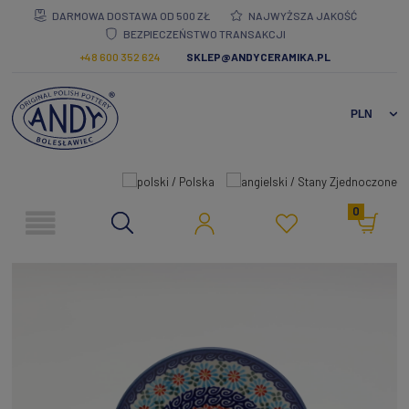
DARMOWA DOSTAWA OD 500 ZŁ
NAJWYŻSZA JAKOŚĆ
BEZPIECZEŃSTWO TRANSAKCJI
+48 600 352 624
SKLEP@ANDYCERAMIKA.PL
0