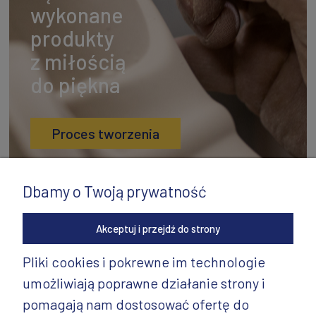
wykonane
produkty
z miłością
do piękna
Proces tworzenia
Dbamy o Twoją prywatność
Akceptuj i przejdź do strony
Pliki cookies i pokrewne im technologie
umożliwiają poprawne działanie strony i
INFORMACJE
pomagają nam dostosować ofertę do