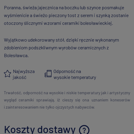
Poranna, świeża jajecznica na boczku lub szynce posmakuje
wyśmienicie a świeżo pieczony tost z serem i szynką zostanie
otoczony ślicznymi wzorami ceramiki bolesławieckiej.
Wyjątkowo udekorowany stół, dzięki ręcznie wykonanym
zdobieniom podszkliwnym wyrobów ceramicznych z
Bolesławca.
Najwyższa
Odporność na
jakość
wysokie temperatury
Trwałość, odporność na wysokie i niskie temperatury jak i artystyczny
wygląd ceramiki sprawiają, iż cieszy się ona uznaniem koneserów
i zainteresowaniem nie tylko ojczystych nabywców.
Koszty dostawy
Cena nie zawiera ewentualnych kosztów płatności