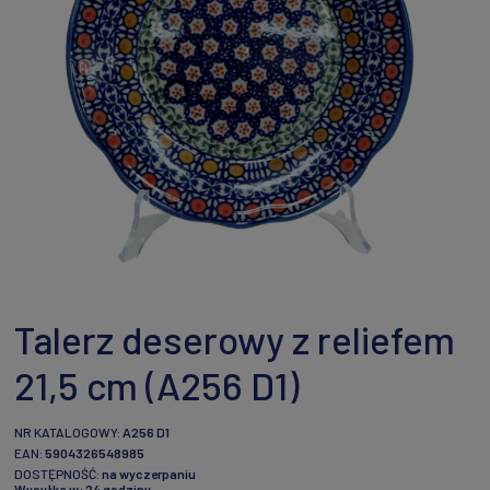
Talerz deserowy z reliefem
21,5 cm (A256 D1)
NR KATALOGOWY:
A256 D1
EAN:
5904326548985
DOSTĘPNOŚĆ:
na wyczerpaniu
Wysyłka w:
24 godziny