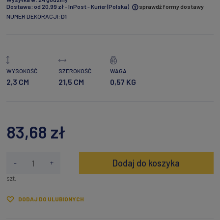
Dostawa:
od 20,99 zł
- InPost - Kurier
(Polska)
sprawdź formy dostawy
NUMER DEKORACJI:
D1
Cena nie zawiera ewentualnych kosztów płatności
WYSOKOŚĆ
SZEROKOŚĆ
WAGA
2,3 CM
21,5 CM
0,57 KG
83,68 zł
Dodaj do koszyka
-
+
szt.
DODAJ DO ULUBIONYCH