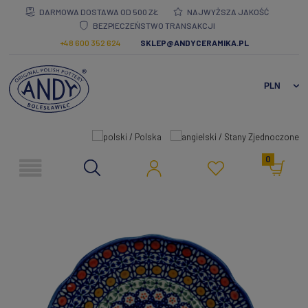
DARMOWA DOSTAWA OD 500 ZŁ
NAJWYŻSZA JAKOŚĆ
BEZPIECZEŃSTWO TRANSAKCJI
+48 600 352 624
SKLEP@ANDYCERAMIKA.PL
0