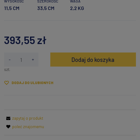
WYSOKOŚĆ
SZEROKOŚĆ
WAGA
11,5 CM
33,5 CM
2,2 KG
393,55 zł
Dodaj do koszyka
-
+
szt.
DODAJ DO ULUBIONYCH
zapytaj o produkt
poleć znajomemu