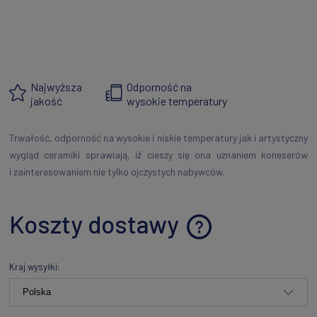
Najwyższa
Odporność na
jakość
wysokie temperatury
Trwałość, odporność na wysokie i niskie temperatury jak i artystyczny
wygląd ceramiki sprawiają, iż cieszy się ona uznaniem koneserów
i zainteresowaniem nie tylko ojczystych nabywców.
Koszty dostawy
Cena nie zawiera ewentualnych kosztów płatności
Kraj wysyłki: