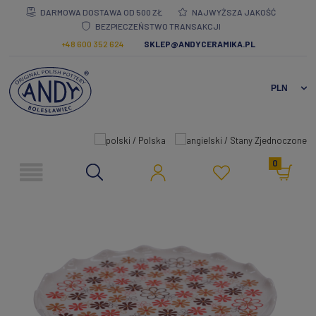
DARMOWA DOSTAWA OD 500 ZŁ
NAJWYŻSZA JAKOŚĆ
BEZPIECZEŃSTWO TRANSAKCJI
+48 600 352 624
SKLEP@ANDYCERAMIKA.PL
0