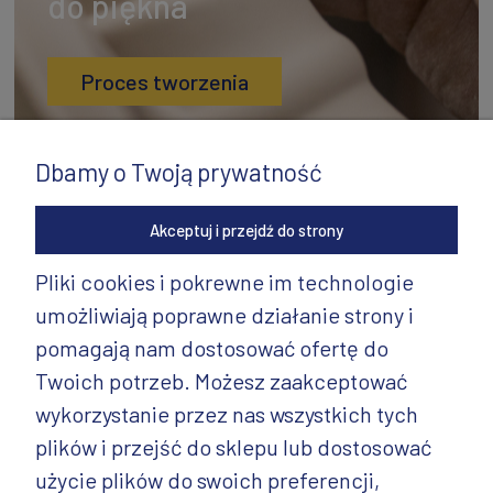
do piękna
Proces tworzenia
Dbamy o Twoją prywatność
Akceptuj i przejdź do strony
Pliki cookies i pokrewne im technologie
umożliwiają poprawne działanie strony i
INFORMACJE
pomagają nam dostosować ofertę do
PRODUKTY
Twoich potrzeb. Możesz zaakceptować
wykorzystanie przez nas wszystkich tych
PRODUKTY CD.
plików i przejść do sklepu lub dostosować
POZOSTAŁE
użycie plików do swoich preferencji,