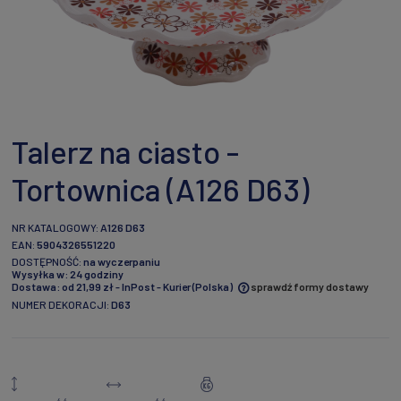
Talerz na ciasto -
Tortownica (A126 D63)
NR KATALOGOWY:
A126 D63
EAN:
5904326551220
DOSTĘPNOŚĆ:
na wyczerpaniu
Wysyłka w:
24 godziny
Dostawa:
od 21,99 zł
- InPost - Kurier
(Polska)
sprawdź formy dostawy
NUMER DEKORACJI:
D63
Cena nie zawiera ewentualnych kosztów płatności