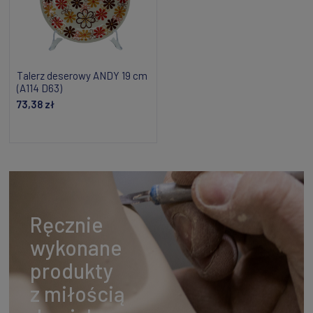
Talerz deserowy ANDY 19 cm
(A114 D63)
73,38 zł
Dodaj do koszyka
Ręcznie
wykonane
produkty
z miłością