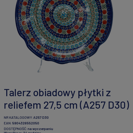
Talerz obiadowy płytki z
reliefem 27,5 cm (A257 D30)
NR KATALOGOWY:
A257 D30
EAN:
5904326552050
DOSTĘPNOŚĆ:
na wyczerpaniu
Wysyłka w:
24 godziny