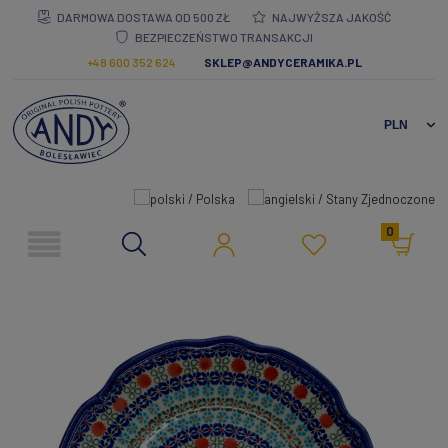
DARMOWA DOSTAWA OD 500 ZŁ
NAJWYŻSZA JAKOŚĆ
BEZPIECZEŃSTWO TRANSAKCJI
+48 600 352 624
SKLEP@ANDYCERAMIKA.PL
0