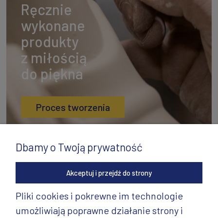
Ręcznie
wykonane
produkty
z miłością
do piękna
Proces tworzenia
Dbamy o Twoją prywatność
Akceptuj i przejdź do strony
Pliki cookies i pokrewne im technologie
umożliwiają poprawne działanie strony i
INFORMACJE