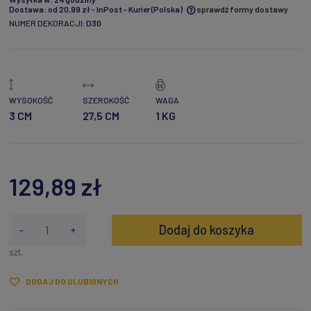
Dostawa:
od 20,99 zł
- InPost - Kurier
(Polska)
sprawdź formy dostawy
NUMER DEKORACJI:
D30
Cena nie zawiera ewentualnych kosztów płatności
WYSOKOŚĆ
SZEROKOŚĆ
WAGA
3 CM
27,5 CM
1 KG
129,89 zł
Dodaj do koszyka
-
+
szt.
DODAJ DO ULUBIONYCH