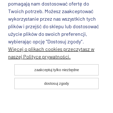
pomagają nam dostosować ofertę do
PRODUKTY
Twoich potrzeb. Możesz zaakceptować
wykorzystanie przez nas wszystkich tych
PRODUKTY CD.
plików i przejść do sklepu lub dostosować
POZOSTAŁE
użycie plików do swoich preferencji,
wybierając opcję "Dostosuj zgody".
Więcej o plikach cookies przeczytasz w
naszej Polityce prywatności.
© 2025 ANDY Ceramika. Wszystkie prawa zastrzeżone. Projekt i
zaakceptuj tylko niezbędne
realizacja:
dostosuj zgody
pokaż pełną wersję strony
Sklep internetowy Shoper.pl