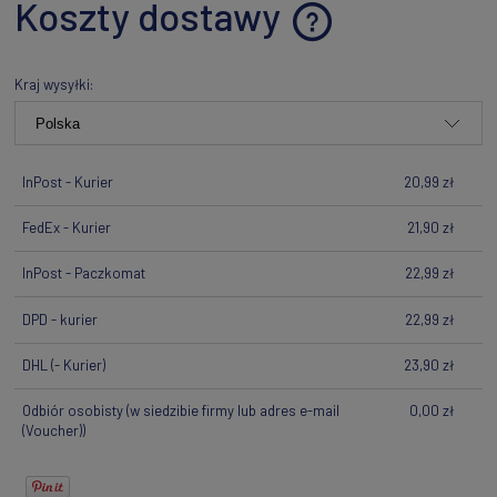
Koszty dostawy
Cena nie zawiera ewentualnych kosztów płatności
Kraj wysyłki:
InPost - Kurier
20,99 zł
FedEx - Kurier
21,90 zł
InPost - Paczkomat
22,99 zł
DPD - kurier
22,99 zł
DHL
(- Kurier)
23,90 zł
Odbiór osobisty
(w siedzibie firmy lub adres e-mail
0,00 zł
(Voucher))