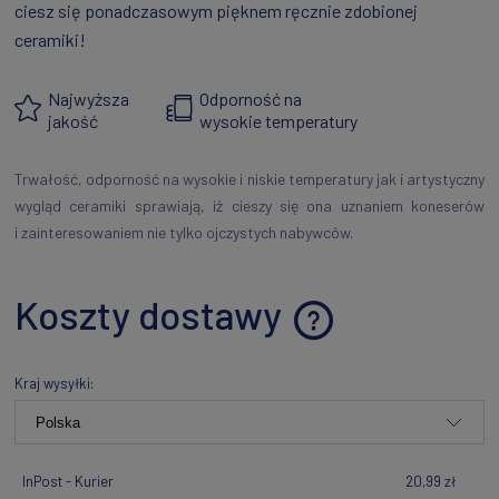
ciesz się ponadczasowym pięknem ręcznie zdobionej
ceramiki!
Najwyższa
Odporność na
jakość
wysokie temperatury
Trwałość, odporność na wysokie i niskie temperatury jak i artystyczny
wygląd ceramiki sprawiają, iż cieszy się ona uznaniem koneserów
i zainteresowaniem nie tylko ojczystych nabywców.
Koszty dostawy
Cena nie zawiera ewentualnych kosztów płatności
Kraj wysyłki:
InPost - Kurier
20,99 zł