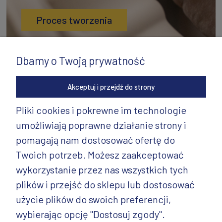
Proces tworzenia
Dbamy o Twoją prywatność
Akceptuj i przejdź do strony
Pliki cookies i pokrewne im technologie
umożliwiają poprawne działanie strony i
INFORMACJE
pomagają nam dostosować ofertę do
PRODUKTY
Twoich potrzeb. Możesz zaakceptować
wykorzystanie przez nas wszystkich tych
PRODUKTY CD.
plików i przejść do sklepu lub dostosować
POZOSTAŁE
użycie plików do swoich preferencji,
wybierając opcję "Dostosuj zgody".