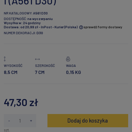
I (A561 D30)
NR KATALOGOWY:
A561 D30
DOSTĘPNOŚĆ:
na wyczerpaniu
Wysyłka w:
24 godziny
Dostawa:
od 20,99 zł
- InPost - Kurier
(Polska)
sprawdź formy dostawy
NUMER DEKORACJI:
D30
Cena nie zawiera ewentualnych kosztów płatności
WYSOKOŚĆ
SZEROKOŚĆ
WAGA
8,5 CM
7 CM
0,15 KG
47,30 zł
Dodaj do koszyka
-
+
szt.