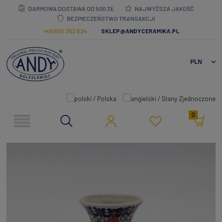
DARMOWA DOSTAWA OD 500 ZŁ
NAJWYŻSZA JAKOŚĆ
BEZPIECZEŃSTWO TRANSAKCJI
+48 600 352 624
SKLEP@ANDYCERAMIKA.PL
0