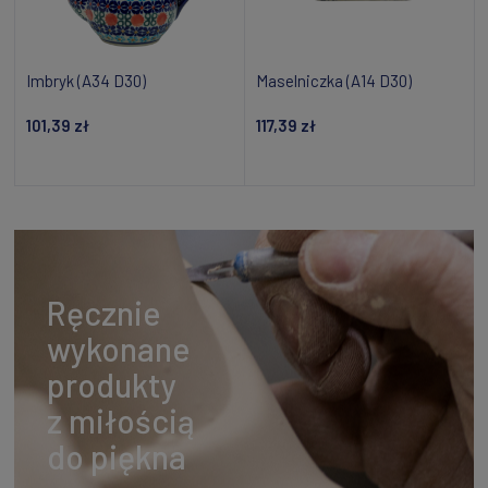
Imbryk (A34 D30)
Maselniczka (A14 D30)
101,39 zł
117,39 zł
Powiadom o dostępności
Dodaj do koszyka
Ręcznie
wykonane
produkty
z miłością
do piękna