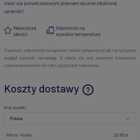
ciesz się ponadczasowym pięknem ręcznie zdobionej
ceramiki!
Najwyższa
Odporność na
jakość
wysokie temperatury
Trwałość, odporność na wysokie i niskie temperatury jak i artystyczny
wygląd ceramiki sprawiają, iż cieszy się ona uznaniem koneserów
i zainteresowaniem nie tylko ojczystych nabywców.
Koszty dostawy
Cena nie zawiera ewentualnych kosztów płatności
Kraj wysyłki:
InPost - Kurier
20,99 zł