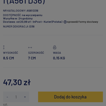
I (A561 D36)
NR KATALOGOWY:
A561 D36
DOSTĘPNOŚĆ:
na wyczerpaniu
Wysyłka w:
24 godziny
Dostawa:
od 20,99 zł
- InPost - Kurier
(Polska)
sprawdź formy dostawy
NUMER DEKORACJI:
D36
Cena nie zawiera ewentualnych kosztów płatności
WYSOKOŚĆ
SZEROKOŚĆ
WAGA
8,5 CM
7 CM
0,15 KG
47,30 zł
Dodaj do koszyka
-
+
szt.