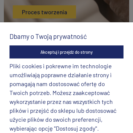
Proces tworzenia
Dbamy o Twoją prywatność
Akceptuj i przejdź do strony
Pliki cookies i pokrewne im technologie
umożliwiają poprawne działanie strony i
INFORMACJE
pomagają nam dostosować ofertę do
PRODUKTY
Twoich potrzeb. Możesz zaakceptować
wykorzystanie przez nas wszystkich tych
PRODUKTY CD.
plików i przejść do sklepu lub dostosować
POZOSTAŁE
użycie plików do swoich preferencji,
wybierając opcję "Dostosuj zgody".