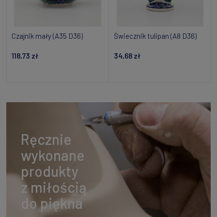
Czajnik mały (A35 D36)
Świecznik tulipan (A8 D36)
118,73 zł
34,68 zł
Powiadom o dostępności
Dodaj do koszyka
Ręcznie
wykonane
produkty
z miłością
do piękna