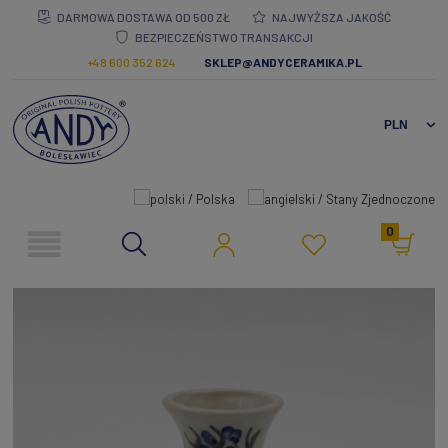
DARMOWA DOSTAWA OD 500 ZŁ
NAJWYŻSZA JAKOŚĆ
BEZPIECZEŃSTWO TRANSAKCJI
+48 600 352 624
SKLEP@ANDYCERAMIKA.PL
0