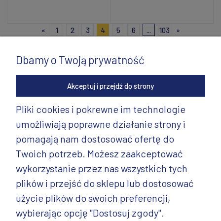
Dodaj do koszyka
Dodaj do koszyka
«
1
2
3
4
5
6
...
103
»
Dbamy o Twoją prywatność
Akceptuj i przejdź do strony
Pliki cookies i pokrewne im technologie
umożliwiają poprawne działanie strony i
INFORMACJE
pomagają nam dostosować ofertę do
PRODUKTY
Twoich potrzeb. Możesz zaakceptować
wykorzystanie przez nas wszystkich tych
PRODUKTY CD.
plików i przejść do sklepu lub dostosować
POZOSTAŁE
użycie plików do swoich preferencji,
wybierając opcję "Dostosuj zgody".