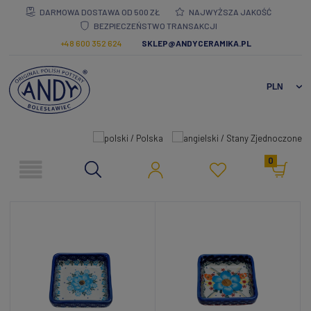
DARMOWA DOSTAWA OD 500 ZŁ
NAJWYŻSZA JAKOŚĆ
BEZPIECZEŃSTWO TRANSAKCJI
+48 600 352 624
SKLEP@ANDYCERAMIKA.PL
0