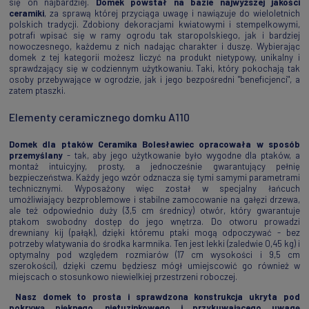
się on najbardziej.
Domek powstał na bazie najwyższej jakości
ceramiki
, za sprawą której przyciąga uwagę i nawiązuje do wieloletnich
polskich tradycji. Zdobiony dekoracjami kwiatowymi i stempelkowymi,
potrafi wpisać się w ramy ogrodu tak staropolskiego, jak i bardziej
nowoczesnego, każdemu z nich nadając charakter i duszę. Wybierając
domek z tej kategorii możesz liczyć na produkt nietypowy, unikalny i
sprawdzający się w codziennym użytkowaniu. Taki, który pokochają tak
osoby przebywające w ogrodzie, jak i jego bezpośredni "beneficjenci", a
zatem ptaszki.
Elementy ceramicznego domku A110
Domek dla ptaków Ceramika Bolesławiec
opracowała
w sposób
przemyślany
- tak, aby jego użytkowanie było wygodne dla ptaków, a
montaż intuicyjny, prosty, a jednocześnie gwarantujący pełnię
bezpieczeństwa. Każdy jego wzór odznacza się tymi samymi parametrami
technicznymi. Wyposażony więc został w specjalny łańcuch
umożliwiający bezproblemowe i stabilne zamocowanie na gałęzi drzewa,
ale też odpowiednio duży (3,5 cm średnicy) otwór, który gwarantuje
ptakom swobodny dostęp do jego wnętrza. Do otworu prowadzi
drewniany kij (pałąk), dzięki któremu ptaki mogą odpoczywać - bez
potrzeby wlatywania do środka karmnika. Ten jest lekki (zaledwie 0,45 kg) i
optymalny pod względem rozmiarów (17 cm wysokości i 9,5 cm
szerokości), dzięki czemu będziesz mógł umiejscowić go również w
miejscach o stosunkowo niewielkiej przestrzeni roboczej.
Nasz domek to prosta i sprawdzona konstrukcja ukryta pod
pokrywą pięknego, nietuzinkowego i przykuwającego uwagę