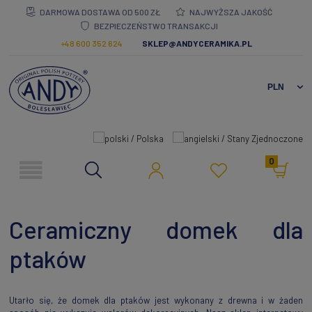
DARMOWA DOSTAWA OD 500 ZŁ
NAJWYŻSZA JAKOŚĆ
BEZPIECZEŃSTWO TRANSAKCJI
+48 600 352 624
SKLEP@ANDYCERAMIKA.PL
0
Ceramiczny domek dla
ptaków
Utarło się, że domek dla ptaków jest wykonany z drewna i w żaden