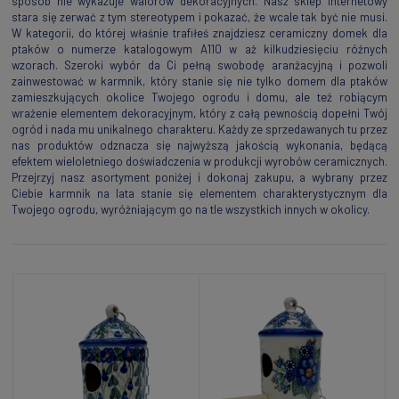
sposób nie wykazuje walorów dekoracyjnych. Nasz sklep internetowy
stara się zerwać z tym stereotypem i pokazać, że wcale tak być nie musi.
W kategorii, do której właśnie trafiłeś znajdziesz ceramiczny domek dla
ptaków o numerze katalogowym A110 w aż kilkudziesięciu różnych
wzorach. Szeroki wybór da Ci pełną swobodę aranżacyjną i pozwoli
zainwestować w karmnik, który stanie się nie tylko domem dla ptaków
zamieszkujących okolice Twojego ogrodu i domu, ale też robiącym
wrażenie elementem dekoracyjnym, który z całą pewnością dopełni Twój
ogród i nada mu unikalnego charakteru. Każdy ze sprzedawanych tu przez
nas produktów odznacza się najwyższą jakością wykonania, będącą
efektem wieloletniego doświadczenia w produkcji wyrobów ceramicznych.
Przejrzyj nasz asortyment poniżej i dokonaj zakupu, a wybrany przez
Ciebie karmnik na lata stanie się elementem charakterystycznym dla
Twojego ogrodu, wyróżniającym go na tle wszystkich innych w okolicy.