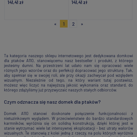
141,41 zł
141,41 zł
Powiadom o dostępności
Powiadom o dostępności
«
1
2
»
Ta kategoria naszego sklepu internetowego jest dedykowana domkowi
dla ptaków A110, stanowiącemu nasz bestseller i produkt, z którego
jesteśmy dumni. Na przestrzeni lat udało nam się opracować wiele
różnych jego wzorów oraz do perfekcji dopracować jego strukturę. Tak,
aby spełniał się w swojej roli, ale przy okazji zachwycał pod względem
wizualnym. Niezależnie od tego, na który wariant tutaj postawisz,
możesz więc liczyć na najwyższą jakość wykonania oraz standard, do
którego zdążyliśmy już przyzwyczaić naszych stałych odbiorców.
Czym odznacza się nasz domek dla ptaków?
Domek A110 stanowi doskonałe połączenie funkcjonalności z
nietuzinkowym wyglądem. W przeciwieństwie do bardzo standardowych
karmników, wyróżnia się on solidną konstrukcją, dzięki której jest w
stanie wytrzymać wiele lat intensywnej eksploatacji - bez utraty walorów
wizualnych. Te stanowią z kolei jedną z rzeczy, na polu których wyróżnia