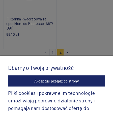
Filiżanka kwadratowa ze
spodkiem do Espresso (A517
D91)
66,10 zł
Powiadom o dostępności
«
1
2
»
Dbamy o Twoją prywatność
Akceptuj i przejdź do strony
Pliki cookies i pokrewne im technologie
umożliwiają poprawne działanie strony i
INFORMACJE
pomagają nam dostosować ofertę do
PRODUKTY