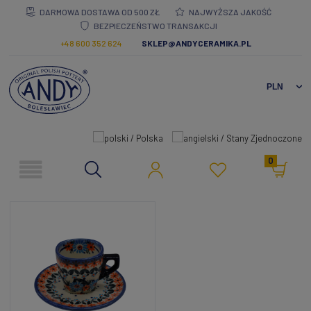
DARMOWA DOSTAWA OD 500 ZŁ
NAJWYŻSZA JAKOŚĆ
BEZPIECZEŃSTWO TRANSAKCJI
+48 600 352 624
SKLEP@ANDYCERAMIKA.PL
0