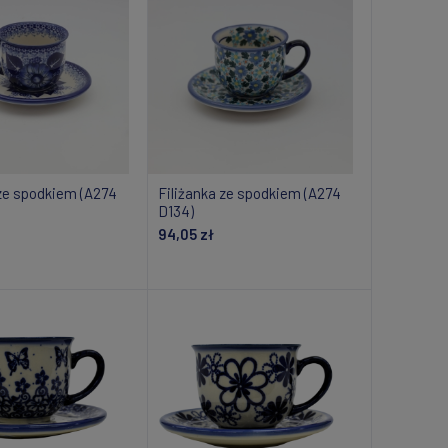
 ze spodkiem (A274
Filiżanka ze spodkiem (A274
D134)
94,05 zł
daj do koszyka
Dodaj do koszyka