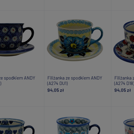
daj do koszyka
Powiadom o dostępności
Do
 ze spodkiem ANDY
Filiżanka ze spodkiem ANDY
Filiżanka
)
(A274 DU1)
(A274 D18
94,05 zł
94,05 zł
om o dostępności
Dodaj do koszyka
Do