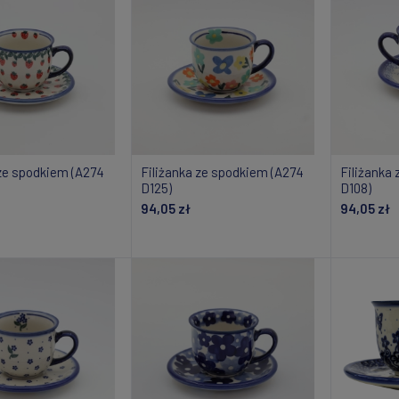
 ze spodkiem (A274
Filiżanka ze spodkiem (A274
Filiżanka
D125)
D108)
94,05 zł
94,05 zł
daj do koszyka
Dodaj do koszyka
Do