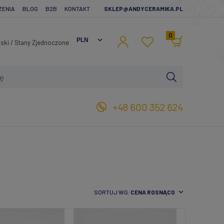
ZENIA
BLOG
B2B
KONTAKT
SKLEP@ANDYCERAMIKA.PL
0
+48 600 352 624
SORTUJ WG:
CENA ROSNĄCO