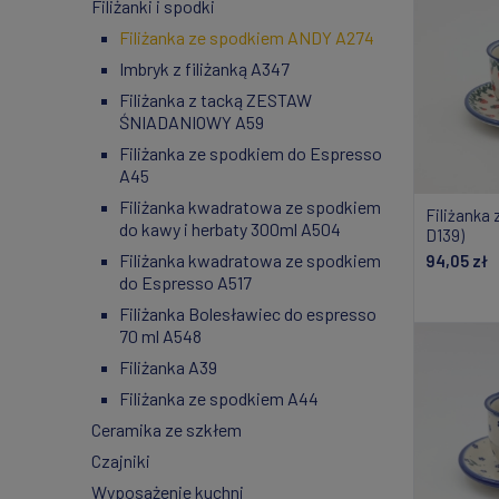
Filiżanki i spodki
Filiżanka ze spodkiem ANDY A274
Imbryk z filiżanką A347
Filiżanka z tacką ZESTAW
ŚNIADANIOWY A59
Filiżanka ze spodkiem do Espresso
A45
Filiżanka kwadratowa ze spodkiem
Filiżanka
do kawy i herbaty 300ml A504
D139)
Filiżanka kwadratowa ze spodkiem
94,05 zł
do Espresso A517
Do
Filiżanka Bolesławiec do espresso
70 ml A548
Filiżanka A39
Filiżanka ze spodkiem A44
Ceramika ze szkłem
Czajniki
Wyposażenie kuchni