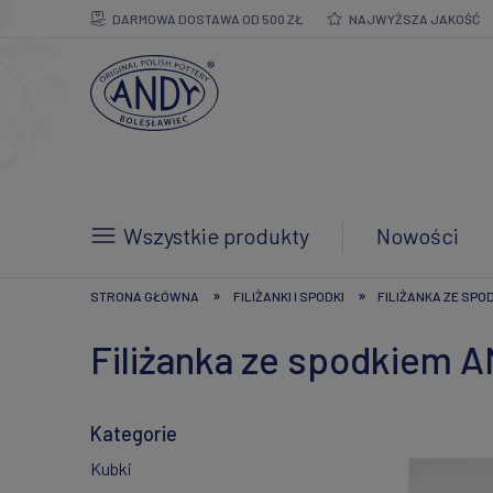
DARMOWA DOSTAWA OD 500 ZŁ
NAJWYŻSZA JAKOŚĆ
Wszystkie produkty
Nowości
»
»
STRONA GŁÓWNA
FILIŻANKI I SPODKI
FILIŻANKA ZE SPO
Filiżanka ze spodkiem 
Kategorie
Kubki