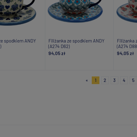
 ze spodkiem ANDY
Filiżanka ze spodkiem ANDY
Filiżanka
)
(A274 D62)
(A274 D88
94,05 zł
94,05 zł
daj do koszyka
Dodaj do koszyka
Powiad
«
1
2
3
4
5