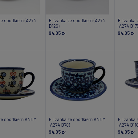
 ze spodkiem (A274
Filiżanka ze spodkiem (A274
Filiżanka
D126)
(A274 D17)
94,05 zł
94,05 zł
daj do koszyka
Powiadom o dostępności
Powiad
 ze spodkiem ANDY
Filiżanka ze spodkiem ANDY
Filiżanka
(A274 D78)
(A274 D118
94,05 zł
94,05 zł