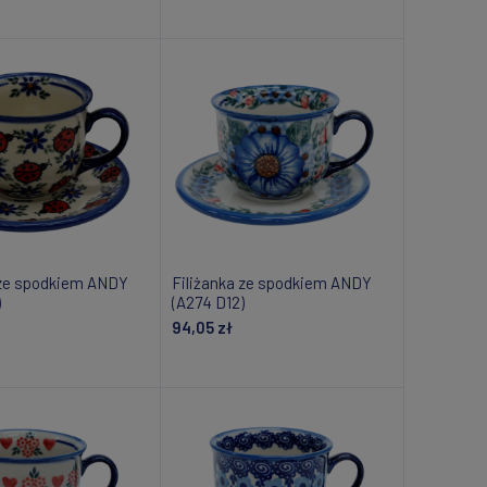
daj do koszyka
Powiadom o dostępności
 ze spodkiem ANDY
Filiżanka ze spodkiem ANDY
)
(A274 D12)
94,05 zł
daj do koszyka
Powiadom o dostępności