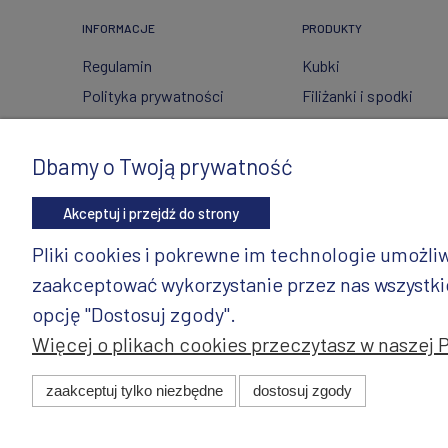
INFORMACJE
PRODUKTY
Regulamin
Kubki
Polityka prywatności
Filiżanki i spodki
FAQ
Ceramika ze szkłem
Wysyłka i zwroty
Czajniki
Dbamy o Twoją prywatność
Metody płatności
Wyposażenie kuchni
Akceptuj i przejdź do strony
Twoje zamówienia
Artykuły dekoracyjne 
świąteczne
Ustawienia konta
Pliki cookies i pokrewne im technologie umożl
Wazony
Gdzie kupić?
zaakceptować wykorzystanie przez nas wszystkich
Dzbanki
opcję "Dostosuj zgody".
Więcej o plikach cookies przeczytasz w naszej 
© 2025 ANDY Ceramika. Wszystkie prawa zastrzeżone. Pro
zaakceptuj tylko niezbędne
dostosuj zgody