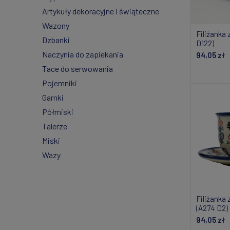
Artykuły dekoracyjne i świąteczne
Wazony
Filiżanka
Dzbanki
D122)
Naczynia do zapiekania
94,05 zł
Tace do serwowania
Do
Pojemniki
Garnki
Półmiski
Talerze
Miski
Wazy
Filiżanka
(A274 D2)
94,05 zł