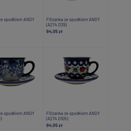
 ze spodkiem ANDY
Filiżanka ze spodkiem ANDY
(A274 D39)
94,05 zł
om o dostępności
Dodaj do koszyka
 ze spodkiem ANDY
Filiżanka ze spodkiem ANDY
)
(A274 D105)
94,05 zł