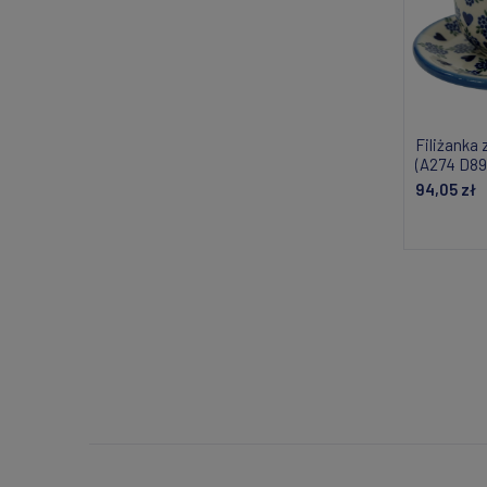
Filiżanka
(A274 D89
94,05 zł
Do