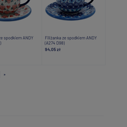
 ze spodkiem ANDY
Filiżanka ze spodkiem ANDY
)
(A274 D98)
94,05 zł
om o dostępności
Dodaj do koszyka
»