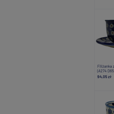
Do
Filiżanka
(A274 D65
94,05 zł
Powiad