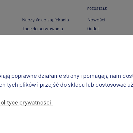
POZOSTAŁE
Naczynia do zapiekania
Nowości
Tace do serwowania
Outlet
Pojemniki
Wzory dekoracji
Garnki
Półmiski
i
Talerze
Miski
iwiają poprawne działanie strony i pomagają nam do
Wazy
 tych plików i przejść do sklepu lub dostosować uż
Polityce prywatności.
jekt i realizacja: