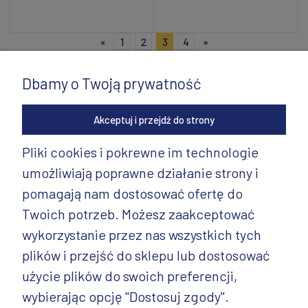
Powiadom o dostępności
Powiadom o dostępności
«
1
2
3
4
»
Dbamy o Twoją prywatność
Akceptuj i przejdź do strony
Pliki cookies i pokrewne im technologie
umożliwiają poprawne działanie strony i
INFORMACJE
pomagają nam dostosować ofertę do
PRODUKTY
Twoich potrzeb. Możesz zaakceptować
wykorzystanie przez nas wszystkich tych
PRODUKTY CD.
plików i przejść do sklepu lub dostosować
POZOSTAŁE
użycie plików do swoich preferencji,
wybierając opcję "Dostosuj zgody".