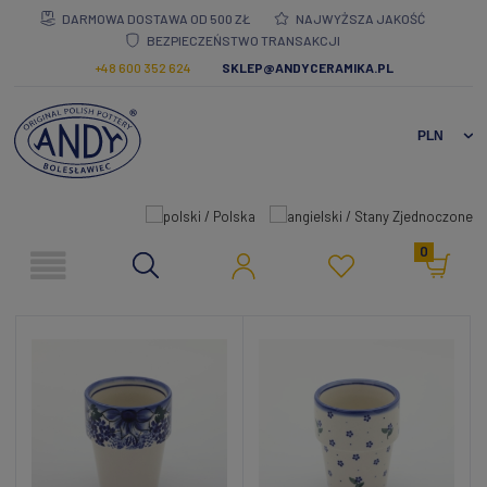
DARMOWA DOSTAWA OD 500 ZŁ
NAJWYŻSZA JAKOŚĆ
BEZPIECZEŃSTWO TRANSAKCJI
+48 600 352 624
SKLEP@ANDYCERAMIKA.PL
0