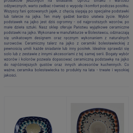
produktów jedzonych na śniadanie. Oprócz smaku i wartości
odżywcznych, warto zadbać również o wygodę i komfort podczas posiłku.
Wszyscy fani gotowanych jajek, z chęcią sięgają po specjalne podstawki
lub talerze na jajka. Ten mały gadżet bardzo ułatwia życie. Wybór
podstawek na jajko jest dziś ogromny - od najprostszych wzorów, po
małe dzieła sztuki. Nasz sklep oferuje Państwu wyjątkowe ceramiczne
podstawki na jajko. Wykonane w manufakturze w Bolesławcu, odznaczają
się unikatowym designem oraz ręcznym wykonaniem z naturalnych
surowców. Ceramiczny talerz na jajko z ceramiki bolesławieckiej z
pewnością umili każde śniadanie lub inny posiłek. Idealnie sprawdzi się
solo lub z zestawie z innymi akcesoriami z tej samej serii. Bogaty wybór
wzorów i kolorów pozwala dopasować ceramiczną podstawkę na jajko
do najróżniejszych gustów oraz innych akcesoriów kuchennych. Co
ważne, ceramika bolesławiecka to produkty na lata - trwałe i wysokiej
jakości.