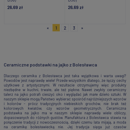
26,69 zł
26,69 zł
Powiadom o dostępności
Dodaj do koszyka
«
1
2
3
»
Ceramiczne podstawki na jajko z Bolesławca
Dlaczego ceramika z Bolesławca jest taka wyjątkowa i warta uwagi?
Powodów jest naprawdę wiele! Przede wszystkim dlatego, że łączy cechy
użytkowe z artystycznymi. W rezultacie otrzymujemy więc produkty
niezbędne w kuchni, trwałe, ale też piękne. Nawet zwykły ceramiczny
talerz na jajko potrafi cieszyć oko i wyglądać jak małe dzieło sztuki. W
naszym sklepie mogą Państwo wybierać spośród najróżniejszych wzorów
i kolorów - prócz tradycyjnych niebieskich grochów, nie brak też
kolorowych kwiatów, czy wzorów geometrycznych. Ceramiczna
podstawka na jajko ma w naszym sklepie naprawdę wiele obliczy,
dopasowanych do różnych gustów. Manufaktura z Bolesławca stawia na
połączenie tradycji z nowoczesnością, dzięki czemu lata mijają, a moda
na ceramikę bolesławiecką nie. Jej tradycja sięga już czasów