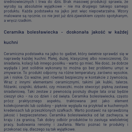
średniowiecznych i trwa do dziś. Brak masowej produkcji sprawia, że
wyroby są absolutnie wyjątkowe - nie ma drugiego takiego samego
produktu. Każda podstawka na jajko jest więc niepowtarzalna. Wzory
malowane są ręcznie, co nie jest już dziś zjawiskiem często spotykanym,
a wręcz rzadkim.
Ceramika bolesławiecka - doskonała jakość w każdej
kuchni
Ceramiczna podstawka na jajko to gadżet, który świetnie sprawdzi się w
naprawdę każdej kuchni. Małej, dużej, klasycznej albo nowoczesnej. Do
śniadania, kolacji lub innego posiłku - warto go mieć. Nie dość, że dobrze
wygląda i jest solidnie wykonany to można go bez problemu umyć w
zmywarce. To produkt odporny na różne temperatury, zarówno wysokie,
jak i niskie. Co ważne, jest również bezpieczny w kontakcie z żywnością.
Wraz z innymi elementami ceramicznymi, takimi jak kubki, talerze,
filiżanki, czajniki, dzbanki, czy miseczki, może stworzyć piękną zastawę
śniadaniową. Taki zestaw z pewnością posłuży długie lata oraz będzie
cieszył oko - na co dzień i od święta. Ceramika bolesławiecka, często
prócz praktycznego aspektu, traktowana jest jako element
kolekcjonerski lub ozdobny - pięknie wygląda na przykład w kuchennych
kredensach lub przeszklonych szafkach. Warto postawić na sprawdzoną
jakość i bezpieczeństwo. Ceramika bolesławiecka od lat zachwyca, w
kraju i za granicą. Tak dobry odbiór produktów to zasługa wieloletniej
pracy, budowania renomy i zaufania. Warto poznać te produkty i
przekonać się, dlaczego są tak wyjątkowe.