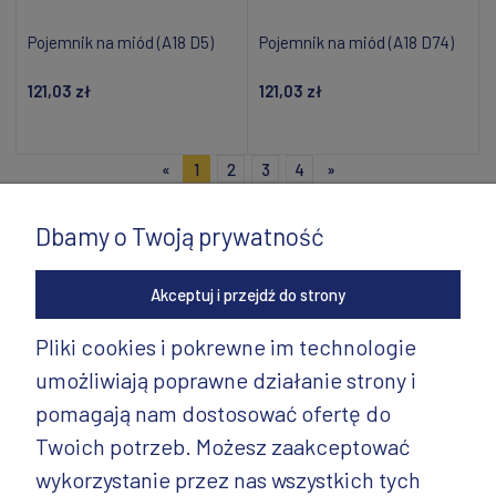
Pojemnik na miód (A18 D5)
Pojemnik na miód (A18 D74)
121,03 zł
121,03 zł
Powiadom o dostępności
Dodaj do koszyka
«
1
2
3
4
»
Dbamy o Twoją prywatność
Akceptuj i przejdź do strony
Pliki cookies i pokrewne im technologie
umożliwiają poprawne działanie strony i
INFORMACJE
pomagają nam dostosować ofertę do
PRODUKTY
Twoich potrzeb. Możesz zaakceptować
wykorzystanie przez nas wszystkich tych
PRODUKTY CD.