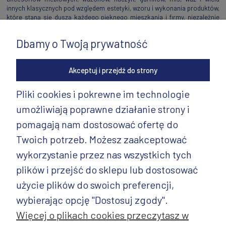
innych klasycznych pod względem estetyki, wzoru i wykonania produktów,
które staną się duszą każdego pięknego mieszkania i firmy, niezależnie
od stylu preferowanego przez jego właściciela.
Dbamy o Twoją prywatność
Akceptuj i przejdź do strony
Pliki cookies i pokrewne im technologie
umożliwiają poprawne działanie strony i
INFORMACJE
pomagają nam dostosować ofertę do
PRODUKTY
Twoich potrzeb. Możesz zaakceptować
wykorzystanie przez nas wszystkich tych
PRODUKTY CD.
plików i przejść do sklepu lub dostosować
POZOSTAŁE
użycie plików do swoich preferencji,
wybierając opcję "Dostosuj zgody".
Więcej o plikach cookies przeczytasz w