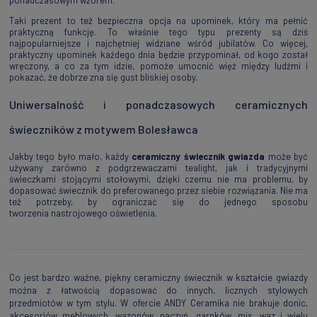
Taki prezent to też bezpieczna opcja na upominek, który ma pełnić
praktyczną funkcję. To właśnie tego typu prezenty są dziś
najpopularniejsze i najchętniej widziane wśród jubilatów. Co więcej,
praktyczny upominek każdego dnia będzie przypominał, od kogo został
wręczony, a co za tym idzie, pomoże umocnić więź między ludźmi i
pokazać, że dobrze zna się gust bliskiej osoby.
Uniwersalność i ponadczasowych ceramicznych
świeczników z motywem Bolesławca
Jakby tego było mało, każdy
ceramiczny świecznik gwiazda
może być
używany zarówno z podgrzewaczami tealight, jak i tradycyjnymi
świeczkami stojącymi stołowymi, dzięki czemu nie ma problemu, by
dopasować świecznik do preferowanego przez siebie rozwiązania. Nie ma
też potrzeby, by ograniczać się do jednego sposobu
tworzenia nastrojowego oświetlenia.
Co jest bardzo ważne, piękny ceramiczny świecznik w kształcie gwiazdy
można z łatwością dopasować do innych, licznych stylowych
przedmiotów w tym stylu. W ofercie ANDY Ceramika nie brakuje donic,
akcesoriów meblowych, wazonów, naczyń, garnków, mis, waz i wielu