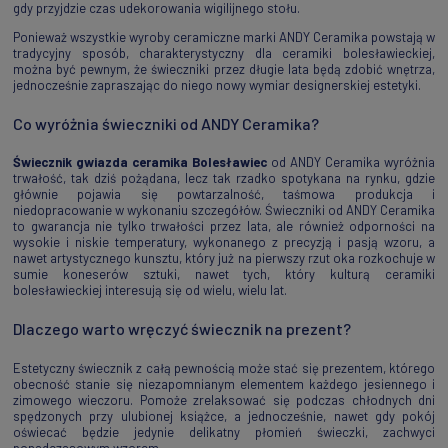
gdy przyjdzie czas udekorowania wigilijnego stołu.
Ponieważ wszystkie wyroby ceramiczne marki ANDY Ceramika powstają w
tradycyjny sposób, charakterystyczny dla ceramiki bolesławieckiej,
można być pewnym, że świeczniki przez długie lata będą zdobić wnętrza,
jednocześnie zapraszając do niego nowy wymiar designerskiej estetyki.
Co wyróżnia świeczniki od ANDY Ceramika?
Świecznik gwiazda ceramika Bolesławiec
od ANDY Ceramika wyróżnia
trwałość, tak dziś pożądana, lecz tak rzadko spotykana na rynku, gdzie
głównie pojawia się powtarzalność, taśmowa produkcja i
niedopracowanie w wykonaniu szczegółów. Świeczniki od ANDY Ceramika
to gwarancja nie tylko trwałości przez lata, ale również odporności na
wysokie i niskie temperatury, wykonanego z precyzją i pasją wzoru, a
nawet artystycznego kunsztu, który już na pierwszy rzut oka rozkochuje w
sumie koneserów sztuki, nawet tych, który kulturą ceramiki
bolesławieckiej interesują się od wielu, wielu lat.
Dlaczego warto wręczyć świecznik na prezent?
Estetyczny świecznik z całą pewnością może stać się prezentem, którego
obecność stanie się niezapomnianym elementem każdego jesiennego i
zimowego wieczoru. Pomoże zrelaksować się podczas chłodnych dni
spędzonych przy ulubionej książce, a jednocześnie, nawet gdy pokój
oświecać będzie jedynie delikatny płomień świeczki, zachwyci
ponadczasowym wzorem.