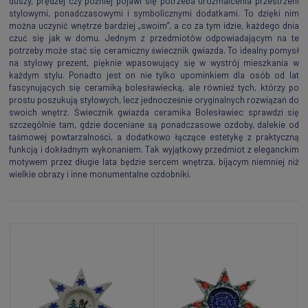
duszy, prędzej czy później pojawi się potrzeba urozmaicenia przestrzeni
stylowymi, ponadczasowymi i symbolicznymi dodatkami. To dzięki nim
można uczynić wnętrze bardziej „swoim”, a co za tym idzie, każdego dnia
czuć się jak w domu. Jednym z przedmiotów odpowiadającym na te
potrzeby może stać się ceramiczny świecznik gwiazda. To idealny pomysł
na stylowy prezent, pięknie wpasowujący się w wystrój mieszkania w
każdym stylu. Ponadto jest on nie tylko upominkiem dla osób od lat
fascynujących się ceramiką bolesławiecką, ale również tych, którzy po
prostu poszukują stylowych, lecz jednocześnie oryginalnych rozwiązań do
swoich wnętrz. Świecznik gwiazda ceramika Bolesławiec sprawdzi się
szczególnie tam, gdzie doceniane są ponadczasowe ozdoby, dalekie od
taśmowej powtarzalności, a dodatkowo łączące estetykę z praktyczną
funkcją i dokładnym wykonaniem. Tak wyjątkowy przedmiot z eleganckim
motywem przez długie lata będzie sercem wnętrza, bijącym niemniej niż
wielkie obrazy i inne monumentalne ozdobniki.