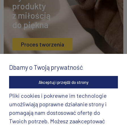
produkty
z miłością
do piękna
Proces tworzenia
Dbamy o Twoją prywatność
Akceptuj i przejdź do strony
Pliki cookies i pokrewne im technologie
umożliwiają poprawne działanie strony i
INFORMACJE
pomagają nam dostosować ofertę do
PRODUKTY
Twoich potrzeb. Możesz zaakceptować