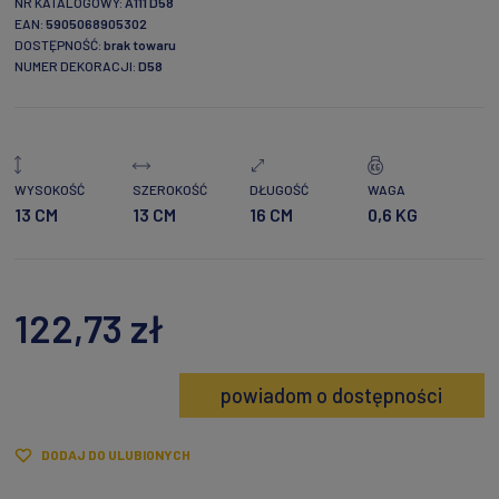
NR KATALOGOWY:
A111 D58
EAN:
5905068905302
DOSTĘPNOŚĆ:
brak towaru
NUMER DEKORACJI:
D58
WYSOKOŚĆ
SZEROKOŚĆ
DŁUGOŚĆ
WAGA
13 CM
13 CM
16 CM
0,6 KG
122,73 zł
powiadom o dostępności
DODAJ DO ULUBIONYCH