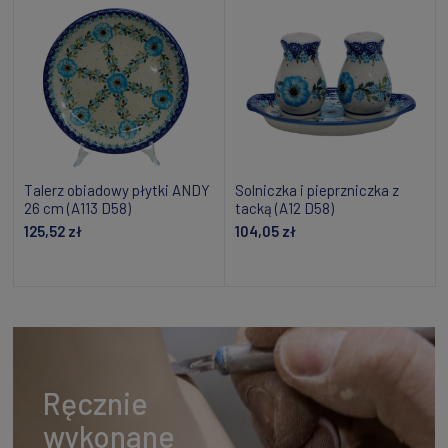
Talerz obiadowy płytki ANDY
Solniczka i pieprzniczka z
26 cm (A113 D58)
tacką (A12 D58)
125,52 zł
104,05 zł
Dodaj do koszyka
Dodaj do koszyka
Ręcznie
wykonane