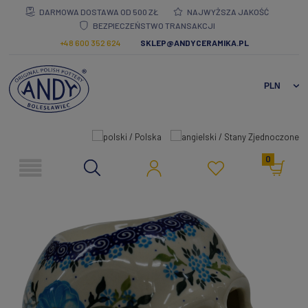
DARMOWA DOSTAWA OD 500 ZŁ
NAJWYŻSZA JAKOŚĆ
BEZPIECZEŃSTWO TRANSAKCJI
+48 600 352 624
SKLEP@ANDYCERAMIKA.PL
0