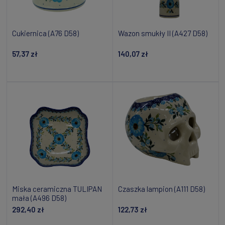
Cukiernica (A76 D58)
Wazon smukły II (A427 D58)
57,37 zł
140,07 zł
Powiadom o dostępności
Powiadom o dostępności
Miska ceramiczna TULIPAN
Czaszka lampion (A111 D58)
mała (A496 D58)
292,40 zł
122,73 zł