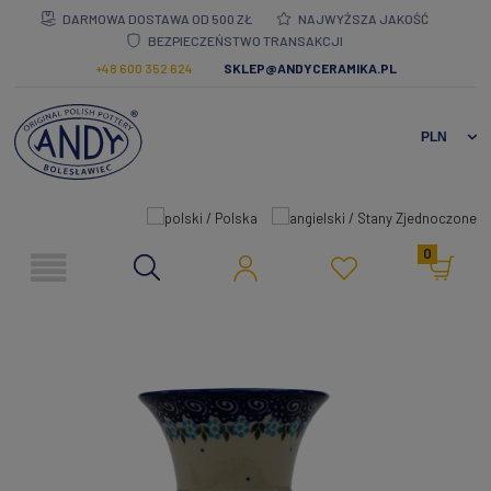
DARMOWA DOSTAWA OD 500 ZŁ
NAJWYŻSZA JAKOŚĆ
BEZPIECZEŃSTWO TRANSAKCJI
+48 600 352 624
SKLEP@ANDYCERAMIKA.PL
0