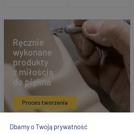
Dodaj do koszyka
Powiadom o dostępności
Ręcznie
wykonane
produkty
z miłością
do piękna
Proces tworzenia
Dbamy o Twoją prywatność