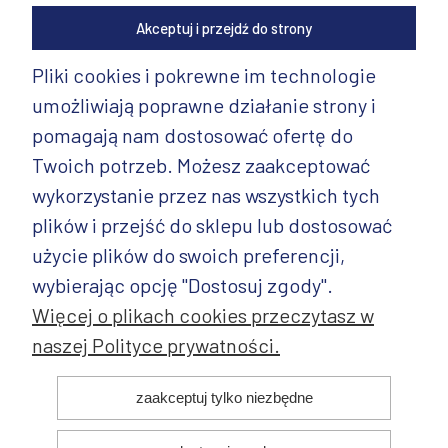
Akceptuj i przejdź do strony
Pliki cookies i pokrewne im technologie
umożliwiają poprawne działanie strony i
INFORMACJE
pomagają nam dostosować ofertę do
PRODUKTY
Twoich potrzeb. Możesz zaakceptować
wykorzystanie przez nas wszystkich tych
PRODUKTY CD.
plików i przejść do sklepu lub dostosować
POZOSTAŁE
użycie plików do swoich preferencji,
wybierając opcję "Dostosuj zgody".
Więcej o plikach cookies przeczytasz w
naszej Polityce prywatności.
© 2025 ANDY Ceramika. Wszystkie prawa zastrzeżone. Projekt i
zaakceptuj tylko niezbędne
realizacja: