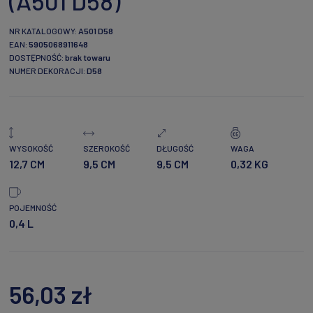
(A501 D58)
NR KATALOGOWY:
A501 D58
EAN:
5905068911648
DOSTĘPNOŚĆ:
brak towaru
NUMER DEKORACJI:
D58
WYSOKOŚĆ
SZEROKOŚĆ
DŁUGOŚĆ
WAGA
12,7 CM
9,5 CM
9,5 CM
0,32 KG
POJEMNOŚĆ
0,4 L
56,03 zł