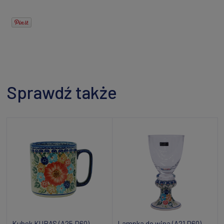
Sprawdź także
Kubek KUBAS (A25 D60)
Lampka do wina (A21 D60)