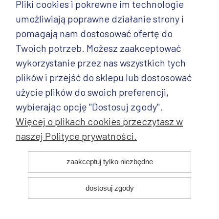
Pliki cookies i pokrewne im technologie
umożliwiają poprawne działanie strony i
INFORMACJE
pomagają nam dostosować ofertę do
PRODUKTY
Twoich potrzeb. Możesz zaakceptować
wykorzystanie przez nas wszystkich tych
PRODUKTY CD.
plików i przejść do sklepu lub dostosować
POZOSTAŁE
użycie plików do swoich preferencji,
wybierając opcję "Dostosuj zgody".
Więcej o plikach cookies przeczytasz w
naszej Polityce prywatności.
© 2025 ANDY Ceramika. Wszystkie prawa zastrzeżone. Projekt i
zaakceptuj tylko niezbędne
realizacja:
dostosuj zgody