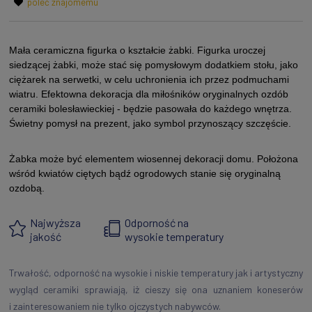
poleć znajomemu
Mała ceramiczna figurka o kształcie żabki.
Figurka uroczej
siedzącej żabki, może stać się pomysłowym dodatkiem stołu, jako
ciężarek na serwetki, w celu uchronienia ich przez podmuchami
wiatru. Efektowna dekoracja dla miłośników oryginalnych ozdób
ceramiki bolesławieckiej - będzie pasowała do każdego wnętrza.
Świetny pomysł na prezent, jako symbol przynoszący szczęście.
Żabka może być elementem wiosennej dekoracji domu. Położona
wśród kwiatów ciętych bądź ogrodowych stanie się oryginalną
ozdobą.
Najwyższa
Odporność na
jakość
wysokie temperatury
Trwałość, odporność na wysokie i niskie temperatury jak i artystyczny
wygląd ceramiki sprawiają, iż cieszy się ona uznaniem koneserów
i zainteresowaniem nie tylko ojczystych nabywców.