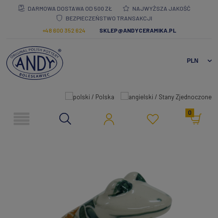
DARMOWA DOSTAWA OD 500 ZŁ
NAJWYŻSZA JAKOŚĆ
BEZPIECZEŃSTWO TRANSAKCJI
+48 600 352 624
SKLEP@ANDYCERAMIKA.PL
0