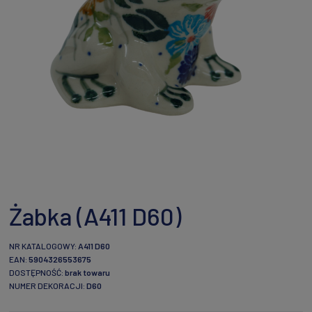
Żabka (A411 D60)
NR KATALOGOWY:
A411 D60
EAN:
5904326553675
DOSTĘPNOŚĆ:
brak towaru
NUMER DEKORACJI:
D60