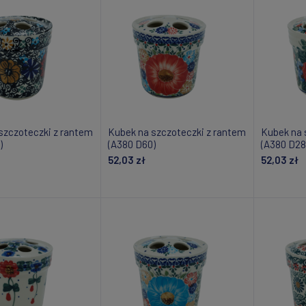
szczoteczki z rantem
Kubek na szczoteczki z rantem
Kubek na 
)
(A380 D60)
(A380 D28
52,03 zł
52,03 zł
daj do koszyka
Powiadom o dostępności
Do