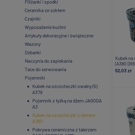
Filiżanki i spodki
Ceramika ze szkłem
Czajniki
Wyposażenie kuchni
Artykuły dekoracyjne i świąteczne
Wazony
Dzbanki
Kubek na 
Naczynia do zapiekania
(A380 D66
Tace do serwowania
52,03 zł
Pojemniki
Do
Kubek na szczoteczki owalny (5)
A379
Pojemnik z łyżką na dżem JAGODA
A3
Kubek na szczoteczki z rantem
A380
Pokrywa ceramiczna z talerzem