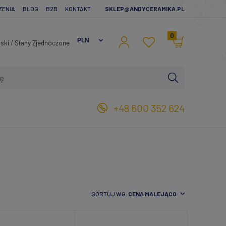
ZENIA
BLOG
B2B
KONTAKT
SKLEP@ANDYCERAMIKA.PL
0
+48 600 352 624
SORTUJ WG:
CENA MALEJĄCO