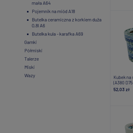
mała A64
Do
Pojemnik na miód A18
Butelka ceramiczna z korkiem duża
0,8l A6
Butelka kula - karafka A69
Garnki
Półmiski
Talerze
Miski
Wazy
Kubek na 
(A380 D75
52,03 zł
Do