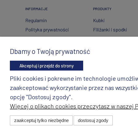
INFORMACJE
PRODUKTY
Regulamin
Kubki
Polityka prywatności
Filiżanki i spodki
FAQ
Ceramika ze szkłem
Wysyłka i zwroty
Czajniki
Dbamy o Twoją prywatność
Metody płatności
Wyposażenie kuchni
Akceptuj i przejdź do strony
Twoje zamówienia
Artykuły dekoracyjne 
świąteczne
Ustawienia konta
Pliki cookies i pokrewne im technologie umożl
Wazony
Gdzie kupić?
zaakceptować wykorzystanie przez nas wszystkich
Dzbanki
opcję "Dostosuj zgody".
Więcej o plikach cookies przeczytasz w naszej 
© 2025 ANDY Ceramika. Wszystkie prawa zastrzeżone. Pro
zaakceptuj tylko niezbędne
dostosuj zgody