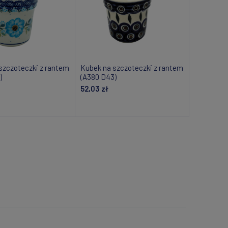
szczoteczki z rantem
Kubek na szczoteczki z rantem
)
(A380 D43)
52,03 zł
daj do koszyka
Dodaj do koszyka