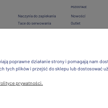
POZOSTAŁE
Naczynia do zapiekania
Nowości
Tace do serwowania
Outlet
Pojemniki
Wzory dekoracji
Garnki
Półmiski
i
Talerze
Miski
iwiają poprawne działanie strony i pomagają nam do
Wazy
 tych plików i przejść do sklepu lub dostosować uż
Polityce prywatności.
jekt i realizacja: