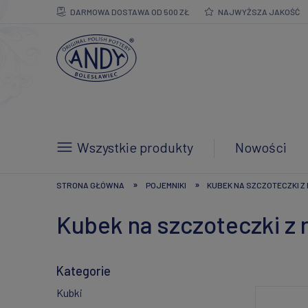
DARMOWA DOSTAWA OD 500 ZŁ
NAJWYŻSZA JAKOŚĆ
Wszystkie produkty
Nowości
»
»
STRONA GŁÓWNA
POJEMNIKI
KUBEK NA SZCZOTECZKI Z
Kubek na szczoteczki z
Kategorie
Kubki