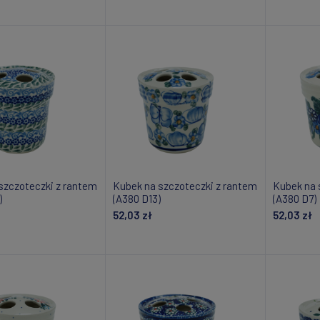
daj do koszyka
Dodaj do koszyka
Do
szczoteczki z rantem
Kubek na szczoteczki z rantem
Kubek na 
)
(A380 D13)
(A380 D7)
52,03 zł
52,03 zł
daj do koszyka
Dodaj do koszyka
Powiad