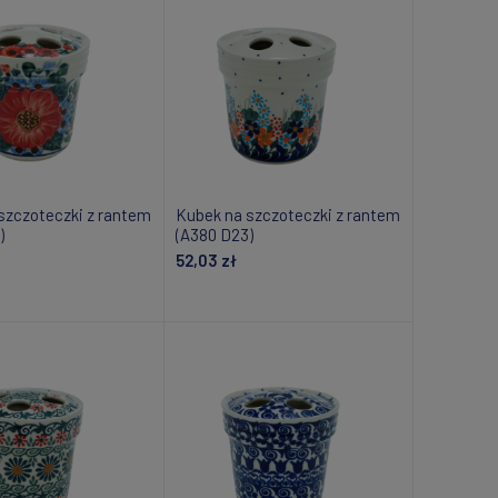
szczoteczki z rantem
Kubek na szczoteczki z rantem
)
(A380 D23)
52,03 zł
daj do koszyka
Dodaj do koszyka