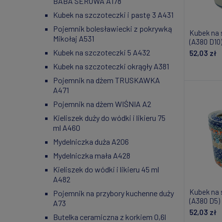
BABA SEROWA A178
Kubek na szczoteczki i pastę 3 A431
Pojemnik bolesławiecki z pokrywką
Kubek na 
Mikołaj A531
(A380 D10
Kubek na szczoteczki 5 A432
52,03 zł
Kubek na szczoteczki okrągły A381
Powiad
Pojemnik na dżem TRUSKAWKA
A471
Pojemnik na dżem WIŚNIA A2
Kieliszek duży do wódki i likieru 75
ml A460
Mydelniczka duża A206
Mydelniczka mała A428
Kieliszek do wódki i likieru 45 ml
A482
Kubek na 
Pojemnik na przybory kuchenne duży
(A380 D5)
A73
52,03 zł
Butelka ceramiczna z korkiem 0,6l