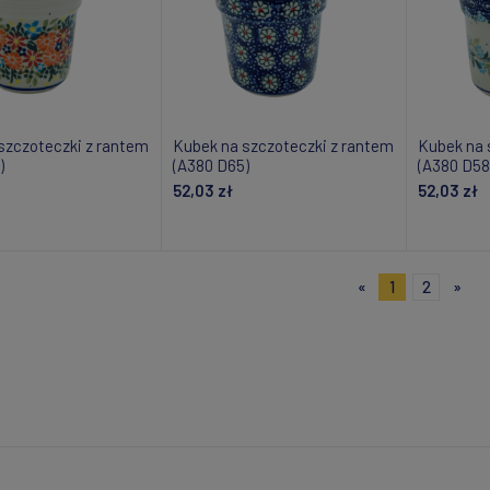
szczoteczki z rantem
Kubek na szczoteczki z rantem
Kubek na 
)
(A380 D65)
(A380 D58
52,03 zł
52,03 zł
daj do koszyka
Powiadom o dostępności
Do
«
1
2
»