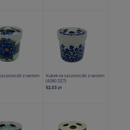
daj do koszyka
Powiadom o dostępności
szczoteczki z rantem
Kubek na szczoteczki z rantem
(A380 D27)
52,03 zł
om o dostępności
Dodaj do koszyka