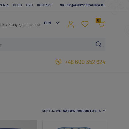
ZENIA
BLOG
B2B
KONTAKT
SKLEP@ANDYCERAMIKA.PL
0
+48 600 352 624
SORTUJ WG:
NAZWA PRODUKTU Z-A