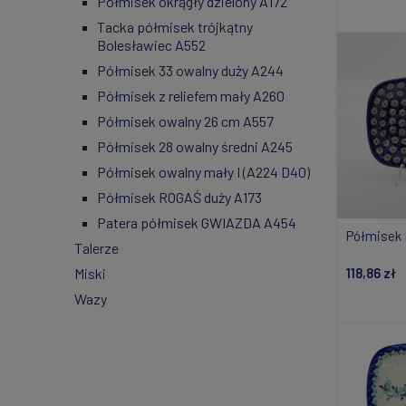
Półmisek okrągły dzielony A172
Do
Tacka półmisek trójkątny
Bolesławiec A552
Półmisek 33 owalny duży A244
Półmisek z reliefem mały A260
Półmisek owalny 26 cm A557
Półmisek 28 owalny średni A245
Półmisek owalny mały I (A224 D40)
Półmisek ROGAŚ duży A173
Patera półmisek GWIAZDA A454
Półmisek 
Talerze
Miski
118,86 zł
Wazy
Powiad