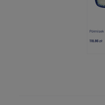
Półmisek 
118,86 zł
Do