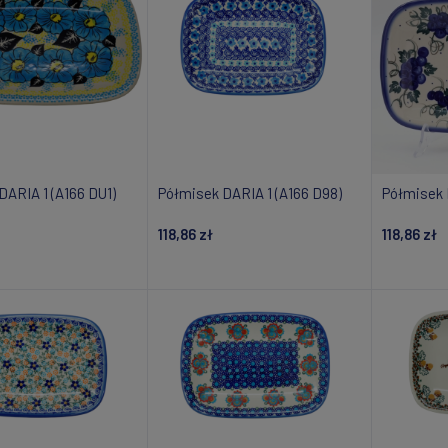
DARIA 1 (A166 DU1)
Półmisek DARIA 1 (A166 D98)
Półmisek 
118,86 zł
118,86 zł
daj do koszyka
Dodaj do koszyka
Powiad