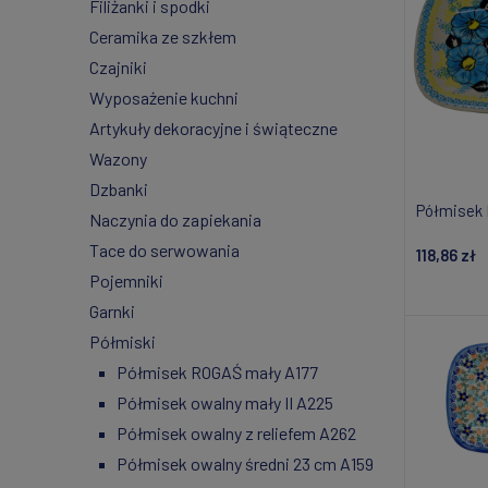
Filiżanki i spodki
Ceramika ze szkłem
Czajniki
Wyposażenie kuchni
Artykuły dekoracyjne i świąteczne
Wazony
Dzbanki
Półmisek 
Naczynia do zapiekania
Tace do serwowania
118,86 zł
Pojemniki
Do
Garnki
Półmiski
Półmisek ROGAŚ mały A177
Półmisek owalny mały II A225
Półmisek owalny z reliefem A262
Półmisek owalny średni 23 cm A159