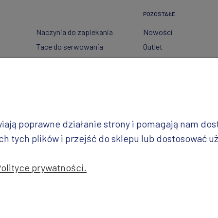
POZOSTAŁE
Naczynia do zapiekania
Nowości
Tace do serwowania
Outlet
Pojemniki
Wzory dekoracji
Garnki
Półmiski
i
Talerze
Miski
iwiają poprawne działanie strony i pomagają nam do
Wazy
 tych plików i przejść do sklepu lub dostosować uż
Polityce prywatności.
jekt i realizacja: