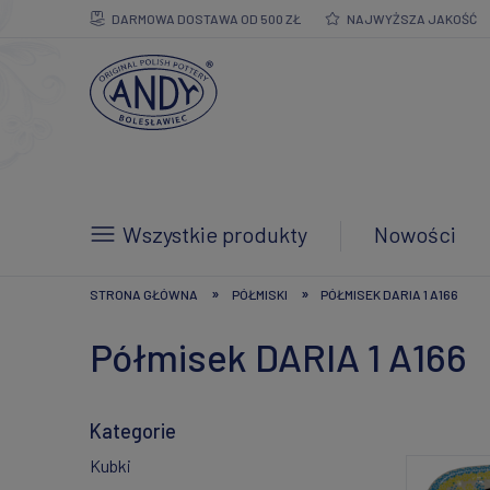
DARMOWA DOSTAWA OD 500 ZŁ
NAJWYŻSZA JAKOŚĆ
Wszystkie produkty
Nowości
»
»
STRONA GŁÓWNA
PÓŁMISKI
PÓŁMISEK DARIA 1 A166
Półmisek DARIA 1 A166
Kategorie
Kubki