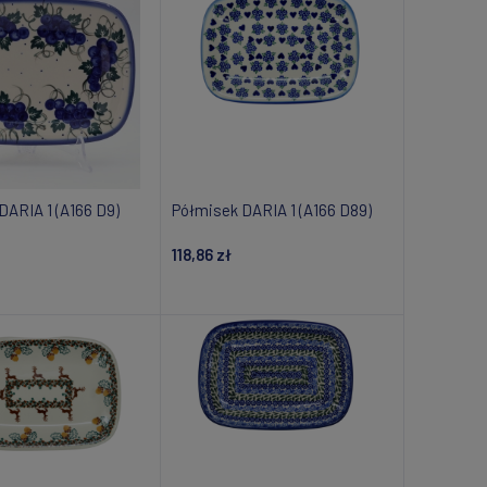
DARIA 1 (A166 D9)
Półmisek DARIA 1 (A166 D89)
118,86 zł
om o dostępności
Dodaj do koszyka