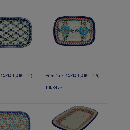
om o dostępności
Powiadom o dostępności
DARIA 1 (A166 D6)
Półmisek DARIA 1 (A166 D59)
118,86 zł
om o dostępności
Powiadom o dostępności