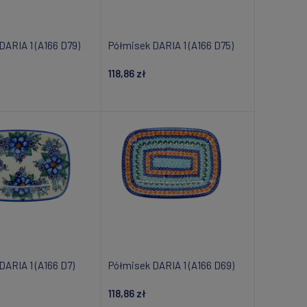
DARIA 1 (A166 D79)
Półmisek DARIA 1 (A166 D75)
118,86 zł
om o dostępności
Dodaj do koszyka
DARIA 1 (A166 D7)
Półmisek DARIA 1 (A166 D69)
118,86 zł