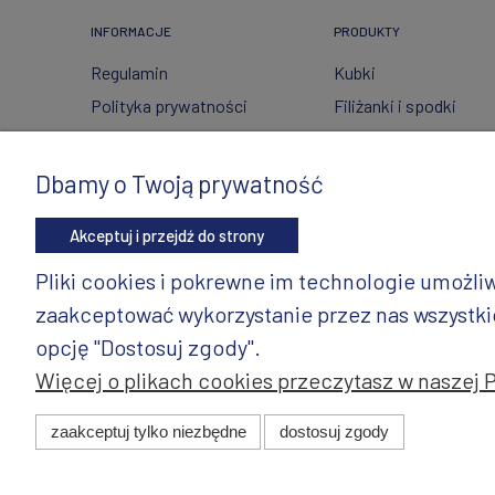
INFORMACJE
PRODUKTY
Regulamin
Kubki
Polityka prywatności
Filiżanki i spodki
FAQ
Ceramika ze szkłem
Wysyłka i zwroty
Czajniki
Dbamy o Twoją prywatność
Metody płatności
Wyposażenie kuchni
Akceptuj i przejdź do strony
Twoje zamówienia
Artykuły dekoracyjne 
świąteczne
Ustawienia konta
Pliki cookies i pokrewne im technologie umożl
Wazony
Gdzie kupić?
zaakceptować wykorzystanie przez nas wszystkich
Dzbanki
opcję "Dostosuj zgody".
Więcej o plikach cookies przeczytasz w naszej 
© 2025 ANDY Ceramika. Wszystkie prawa zastrzeżone. Pro
zaakceptuj tylko niezbędne
dostosuj zgody