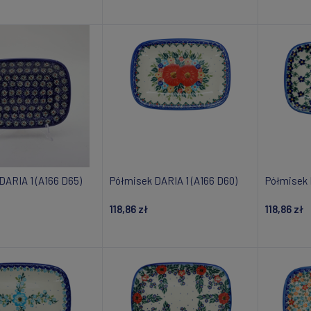
daj do koszyka
Dodaj do koszyka
Powiad
DARIA 1 (A166 D65)
Półmisek DARIA 1 (A166 D60)
Półmisek 
118,86 zł
118,86 zł
om o dostępności
Powiadom o dostępności
Powiad