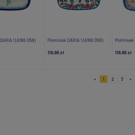
DARIA 1 (A166 D58)
Półmisek DARIA 1 (A166 D56)
Półmisek 
118,86 zł
118,86 zł
daj do koszyka
Dodaj do koszyka
Powiad
«
1
2
3
»