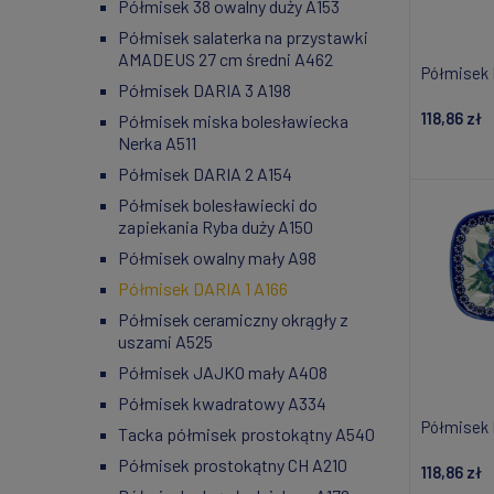
Półmisek 38 owalny duży A153
Półmisek salaterka na przystawki
AMADEUS 27 cm średni A462
Półmisek 
Półmisek DARIA 3 A198
118,86 zł
Półmisek miska bolesławiecka
Nerka A511
Do
Półmisek DARIA 2 A154
Półmisek bolesławiecki do
zapiekania Ryba duży A150
Półmisek owalny mały A98
Półmisek DARIA 1 A166
Półmisek ceramiczny okrągły z
uszami A525
Półmisek JAJKO mały A408
Półmisek kwadratowy A334
Półmisek 
Tacka półmisek prostokątny A540
Półmisek prostokątny CH A210
118,86 zł